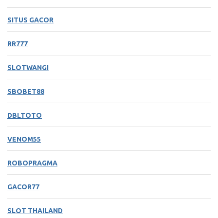
SITUS GACOR
RR777
SLOTWANGI
SBOBET88
DBLTOTO
VENOM55
ROBOPRAGMA
GACOR77
SLOT THAILAND