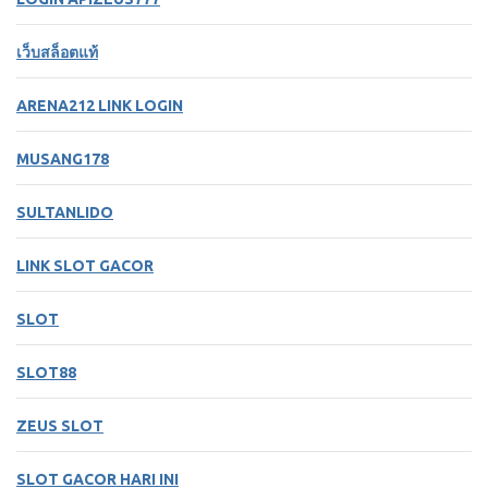
เว็บสล็อตแท้
ARENA212 LINK LOGIN
MUSANG178
SULTANLIDO
LINK SLOT GACOR
SLOT
SLOT88
ZEUS SLOT
SLOT GACOR HARI INI