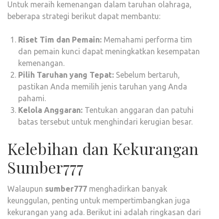
Untuk meraih kemenangan dalam taruhan olahraga,
beberapa strategi berikut dapat membantu:
Riset Tim dan Pemain:
Memahami performa tim
dan pemain kunci dapat meningkatkan kesempatan
kemenangan.
Pilih Taruhan yang Tepat:
Sebelum bertaruh,
pastikan Anda memilih jenis taruhan yang Anda
pahami.
Kelola Anggaran:
Tentukan anggaran dan patuhi
batas tersebut untuk menghindari kerugian besar.
Kelebihan dan Kekurangan
Sumber777
Walaupun
sumber777
menghadirkan banyak
keunggulan, penting untuk mempertimbangkan juga
kekurangan yang ada. Berikut ini adalah ringkasan dari