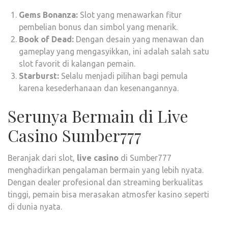
Gems Bonanza:
Slot yang menawarkan fitur
pembelian bonus dan simbol yang menarik.
Book of Dead:
Dengan desain yang menawan dan
gameplay yang mengasyikkan, ini adalah salah satu
slot favorit di kalangan pemain.
Starburst:
Selalu menjadi pilihan bagi pemula
karena kesederhanaan dan kesenangannya.
Serunya Bermain di Live
Casino Sumber777
Beranjak dari slot,
live casino
di Sumber777
menghadirkan pengalaman bermain yang lebih nyata.
Dengan dealer profesional dan streaming berkualitas
tinggi, pemain bisa merasakan atmosfer kasino seperti
di dunia nyata.