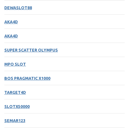
DEWASLOT88
AKA4D
AKA4D
SUPER SCATTER OLYMPUS
MPO SLOT
BOS PRAGMATIC X1000
TARGET4D
SLOTX50000
SEMAR123