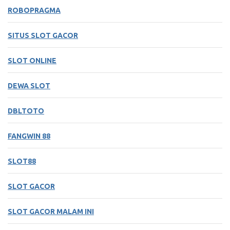
ROBOPRAGMA
SITUS SLOT GACOR
SLOT ONLINE
DEWA SLOT
DBLTOTO
FANGWIN 88
SLOT88
SLOT GACOR
SLOT GACOR MALAM INI