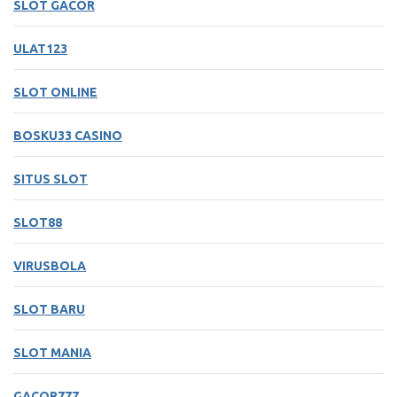
SLOT GACOR
ULAT123
SLOT ONLINE
BOSKU33 CASINO
SITUS SLOT
SLOT88
VIRUSBOLA
SLOT BARU
SLOT MANIA
GACOR777