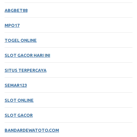
ABGBET88
MPO17
TOGEL ONLINE
SLOT GACOR HARI INI
SITUS TERPERCAYA
SEMAR123
SLOT ONLINE
SLOT GACOR
BANDARDEWATOTO.COM