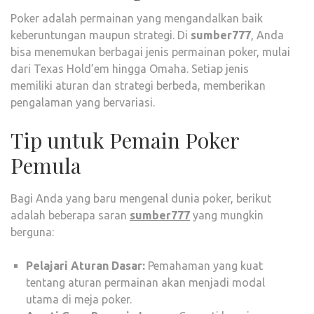
Poker adalah permainan yang mengandalkan baik
keberuntungan maupun strategi. Di
sumber777
, Anda
bisa menemukan berbagai jenis permainan poker, mulai
dari Texas Hold’em hingga Omaha. Setiap jenis
memiliki aturan dan strategi berbeda, memberikan
pengalaman yang bervariasi.
Tip untuk Pemain Poker
Pemula
Bagi Anda yang baru mengenal dunia poker, berikut
adalah beberapa saran
sumber777
yang mungkin
berguna:
Pelajari Aturan Dasar:
Pemahaman yang kuat
tentang aturan permainan akan menjadi modal
utama di meja poker.