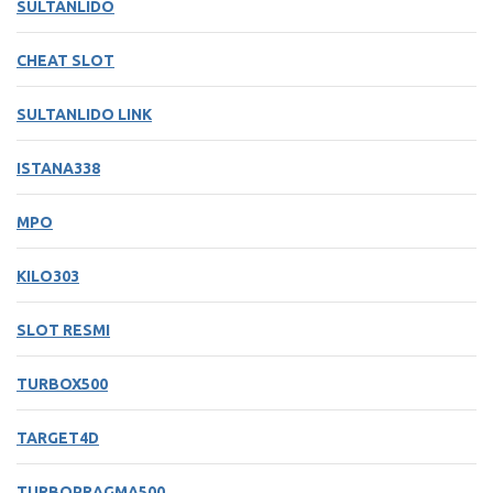
SULTANLIDO
CHEAT SLOT
SULTANLIDO LINK
ISTANA338
MPO
KILO303
SLOT RESMI
TURBOX500
TARGET4D
TURBOPRAGMA500