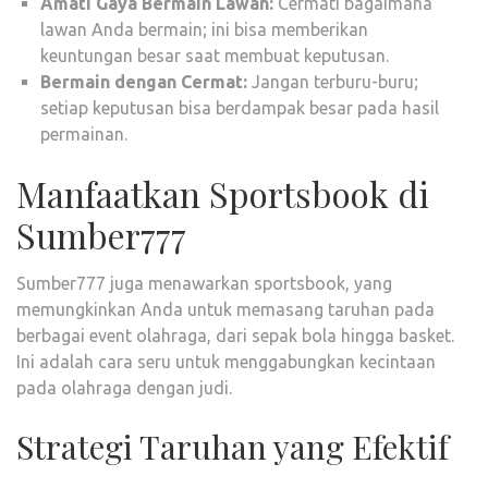
Amati Gaya Bermain Lawan:
Cermati bagaimana
lawan Anda bermain; ini bisa memberikan
keuntungan besar saat membuat keputusan.
Bermain dengan Cermat:
Jangan terburu-buru;
setiap keputusan bisa berdampak besar pada hasil
permainan.
Manfaatkan Sportsbook di
Sumber777
Sumber777 juga menawarkan sportsbook, yang
memungkinkan Anda untuk memasang taruhan pada
berbagai event olahraga, dari sepak bola hingga basket.
Ini adalah cara seru untuk menggabungkan kecintaan
pada olahraga dengan judi.
Strategi Taruhan yang Efektif