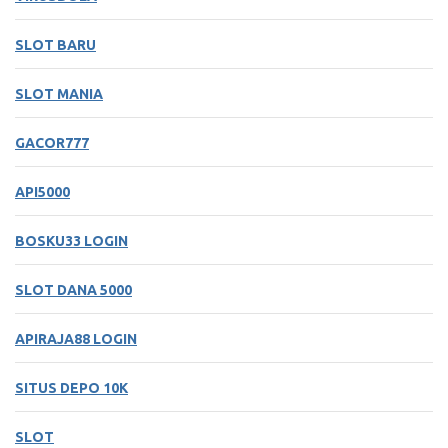
SLOT BARU
SLOT MANIA
GACOR777
API5000
BOSKU33 LOGIN
SLOT DANA 5000
APIRAJA88 LOGIN
SITUS DEPO 10K
SLOT