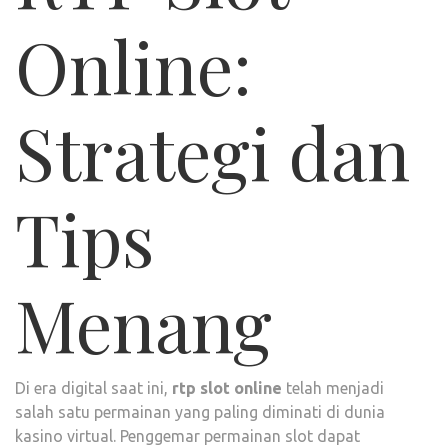
Online:
Strategi dan
Tips
Menang
Di era digital saat ini,
rtp slot online
telah menjadi
salah satu permainan yang paling diminati di dunia
kasino virtual. Penggemar permainan slot dapat