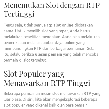
Menemukan Slot dengan RTP
Tertinggi
Tentu saja, tidak semua
rtp slot online
diciptakan
sama. Untuk memilih slot yang tepat, Anda harus
melakukan penelitian mendalam. Anda bisa melakukan
pemeriksaan melalui sumber daya online yang
membandingkan RTP dari berbagai permainan. Selain
itu, selalu periksa
ulasan pemain
yang telah mencoba
bermain di slot tersebut.
Slot Populer yang
Menawarkan RTP Tinggi
Beberapa permainan mesin slot menawarkan RTP yang
luar biasa. Di sini, kita akan mengeksplorasi beberapa
slot populer yang dikenal baik oleh para pemain.