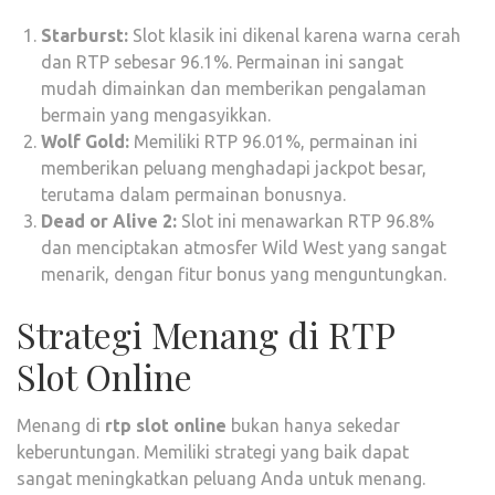
Starburst:
Slot klasik ini dikenal karena warna cerah
dan RTP sebesar 96.1%. Permainan ini sangat
mudah dimainkan dan memberikan pengalaman
bermain yang mengasyikkan.
Wolf Gold:
Memiliki RTP 96.01%, permainan ini
memberikan peluang menghadapi jackpot besar,
terutama dalam permainan bonusnya.
Dead or Alive 2:
Slot ini menawarkan RTP 96.8%
dan menciptakan atmosfer Wild West yang sangat
menarik, dengan fitur bonus yang menguntungkan.
Strategi Menang di RTP
Slot Online
Menang di
rtp slot online
bukan hanya sekedar
keberuntungan. Memiliki strategi yang baik dapat
sangat meningkatkan peluang Anda untuk menang.