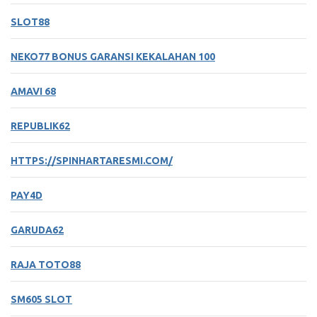
SLOT88
NEKO77 BONUS GARANSI KEKALAHAN 100
AMAVI 68
REPUBLIK62
HTTPS://SPINHARTARESMI.COM/
PAY4D
GARUDA62
RAJA TOTO88
SM605 SLOT