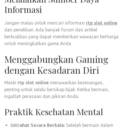
Informasi
Jangan malas untuk mencari informasi
rtp slot online
dan penelitian. Ada banyak forum dan artikel
berkualitas yang dapat memberikan wawasan berharga
untuk meningkatkan game Anda.
Menggabungkan Gaming
dengan Kesadaran Diri
Meski
rtp slot online
menawarkan kesenangan,
penting untuk selalu bersikap bijak. Ketika bermain,
ingatlah perasaan dan pikiran Anda.
Praktik Kesehatan Mental
Istirahat Secara Berkala:
Setelah bermain dalam