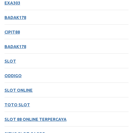
EXA303
BADAK178
CIPIT88
BADAK178
SLOT
ODDIGO
SLOT ONLINE
TOTO SLOT
SLOT 88 ONLINE TERPERCAYA