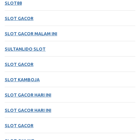
SLOT88
SLOT GACOR
SLOT GACOR MALAM INI
SULTANLIDO SLOT
SLOT GACOR
SLOT KAMBOJA
SLOT GACOR HARI INI
SLOT GACOR HARI INI
SLOT GACOR