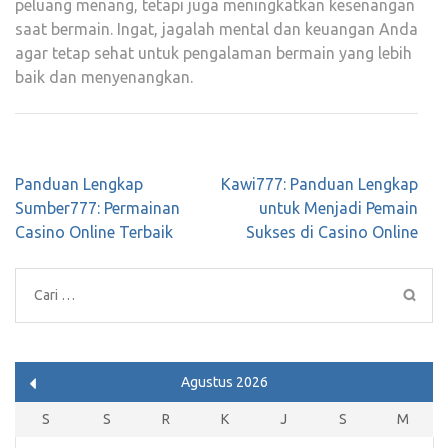
peluang menang, tetapi juga meningkatkan kesenangan
saat bermain. Ingat, jagalah mental dan keuangan Anda
agar tetap sehat untuk pengalaman bermain yang lebih
baik dan menyenangkan.
Navigasi
Panduan Lengkap
Kawi777: Panduan Lengkap
pos
Sumber777: Permainan
untuk Menjadi Pemain
Casino Online Terbaik
Sukses di Casino Online
Cari
untuk:
Agustus 2026
S
S
R
K
J
S
M