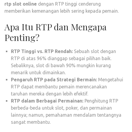
rtp slot online
dengan RTP tinggi cenderung
memberikan kemenangan lebih sering kepada pemain.
Apa Itu RTP dan Mengapa
Penting?
RTP Tinggi vs. RTP Rendah:
Sebuah slot dengan
RTP di atas 96% dianggap sebagai pilihan baik.
Sebaliknya, slot di bawah 90% mungkin kurang
menarik untuk dimainkan.
Pengaruh RTP pada Strategi Bermain:
Mengetahui
RTP dapat membantu pemain merencanakan
taruhan mereka dengan lebih efektif.
RTP dalam Berbagai Permainan:
Penghitung RTP
berbeda-beda untuk slot, poker, dan permainan
lainnya; namun, pemahaman mendalam tentangnya
sangat membantu.