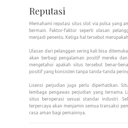
Reputasi
Memahami reputasi situs slot via pulsa yang 
bermain. Faktor-faktor seperti ulasan pelan
menjadi penentu. Ketiga hal tersebut merupakah
Ulasan dari pelanggan sering kali bisa ditemuk
akan berbagi pengalaman positif mereka dan
mengetahui apakah situs tersebut benar-bena
positif yang konsisten tanpa tanda-tanda peri
Lisensi perjudian juga perlu diperhatikan. Sit
lembaga pengawas perjudian yang ternama. Li
situs beroperasi sesuai standar industri. S
terpercaya akan menjamin semua transaksi pem
rasa aman bagi pemainnya.