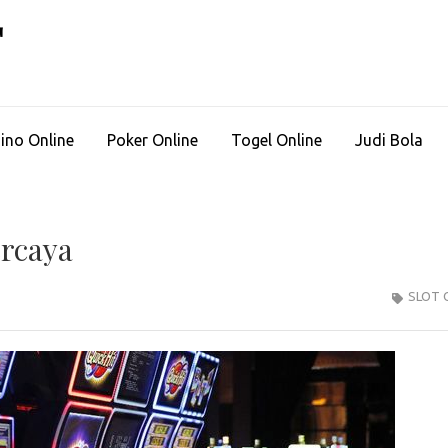
T
ino Online
Poker Online
Togel Online
Judi Bola
ercaya
SLOT 