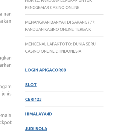
HOKI22: PANDUAN LENGKAP UNTUK
PENGGEMAR CASINO ONLINE
ainan
unakan
MENANGKAN BANYAK DI SARANG777:
PANDUAN KASINO ONLINE TERBAIK
MENGENAL LAPAKTOTO: DUNIA SERU
CASINO ONLINE DI INDONESIA
ngkan
arkan
LOGIN APIGACOR88
SLOT
eragam
jenis
CERI123
HIMALAYA4D
emain
ckpot
JUDI BOLA