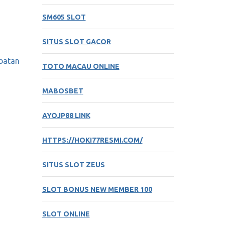
SM605 SLOT
SITUS SLOT GACOR
batan
TOTO MACAU ONLINE
MABOSBET
AYOJP88 LINK
HTTPS://HOKI77RESMI.COM/
SITUS SLOT ZEUS
SLOT BONUS NEW MEMBER 100
SLOT ONLINE