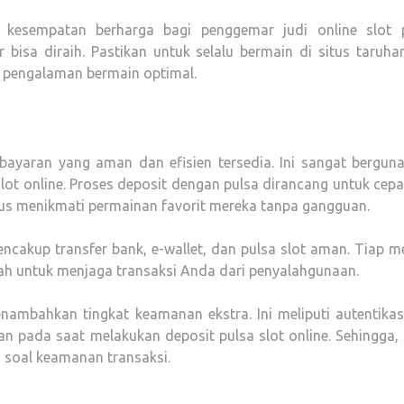
kesempatan berharga bagi penggemar judi online slot p
bisa diraih. Pastikan untuk selalu bermain di situs taruhan
 pengalaman bermain optimal.
mbayaran yang aman dan efisien tersedia. Ini sangat berguna
lot online. Proses deposit dengan pulsa dirancang untuk cep
us menikmati permainan favorit mereka tanpa gangguan.
akup transfer bank, e-wallet, dan pulsa slot aman. Tiap m
alah untuk menjaga transaksi Anda dari penyalahgunaan.
menambahkan tingkat keamanan ekstra. Ini meliputi autentika
gan pada saat melakukan deposit pulsa slot online. Sehingga
 soal keamanan transaksi.