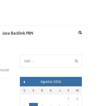
Jasa Backlink PBN
Cari
untuk:
ONLINE
Agustus 2026
S
S
R
K
J
S
M
1
2