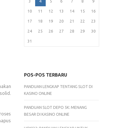
3
4
5
6
7
8
9
10
11
12
13
14
15
16
17
18
19
20
21
22
23
24
25
26
27
28
29
30
31
POS-POS TERBARU
nakan
PANDUAN LENGKAP TENTANG SLOT DI
olid.
KASINO ONLINE
PANDUAN SLOT DEPO 5K: MENANG
roses
BESAR DI KASINO ONLINE
hapus