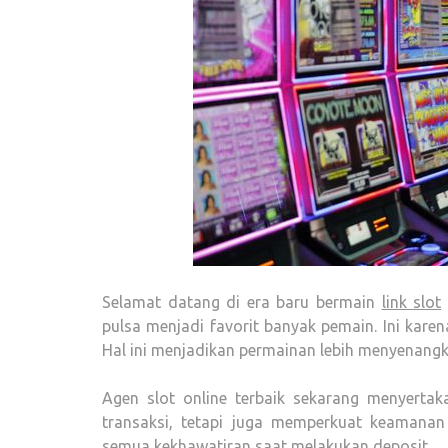
Selamat datang di era baru bermain
link slot
pulsa menjadi favorit banyak pemain. Ini kar
Hal ini menjadikan permainan lebih menyenangka
Agen slot online terbaik sekarang menyerta
transaksi, tetapi juga memperkuat keamana
semua kekhawatiran saat melakukan deposit.