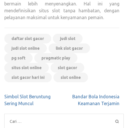
bermain lebih menyenangkan. Hal ini yang
mendefinisikan situs slot tanpa hambatan, dengan
pelayanan maksimal untuk kenyamanan pemain.
daftar slot gacor
judi slot
judi slot online
link slot gacor
pg soft
pragmatic play
situs slot online
slot gacor
slot gacor hari ini
slot online
Navigasi
Simbol Slot Beruntung
Bandar Bola Indonesia
pos
Sering Muncul
Keamanan Terjamin
Cari
untuk: