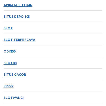
APIRAJA88 LOGIN
SITUS DEPO 10K
SLOT
SLOT TERPERCAYA
ODIN55
SLOT88
SITUS GACOR
RR777
SLOTWANGI