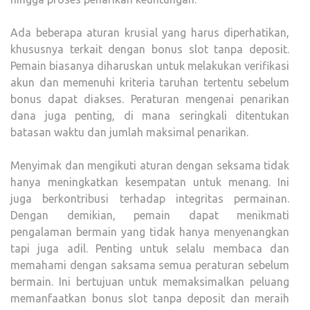
Ada beberapa aturan krusial yang harus diperhatikan,
khususnya terkait dengan bonus slot tanpa deposit.
Pemain biasanya diharuskan untuk melakukan verifikasi
akun dan memenuhi kriteria taruhan tertentu sebelum
bonus dapat diakses. Peraturan mengenai penarikan
dana juga penting, di mana seringkali ditentukan
batasan waktu dan jumlah maksimal penarikan.
Menyimak dan mengikuti aturan dengan seksama tidak
hanya meningkatkan kesempatan untuk menang. Ini
juga berkontribusi terhadap integritas permainan.
Dengan demikian, pemain dapat menikmati
pengalaman bermain yang tidak hanya menyenangkan
tapi juga adil. Penting untuk selalu membaca dan
memahami dengan saksama semua peraturan sebelum
bermain. Ini bertujuan untuk memaksimalkan peluang
memanfaatkan bonus slot tanpa deposit dan meraih