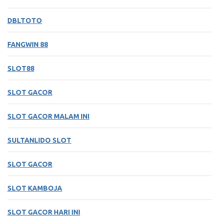
DBLTOTO
FANGWIN 88
SLOT88
SLOT GACOR
SLOT GACOR MALAM INI
SULTANLIDO SLOT
SLOT GACOR
SLOT KAMBOJA
SLOT GACOR HARI INI