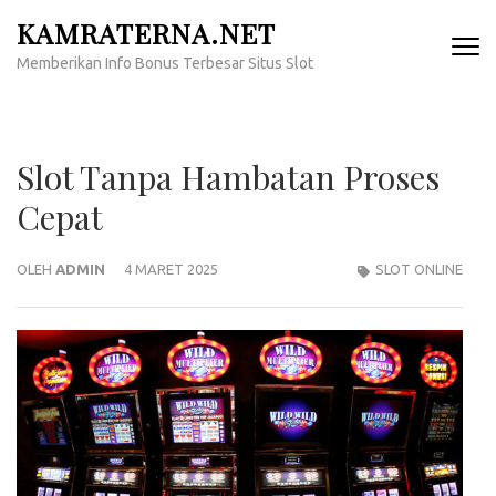
Lompat
KAMRATERNA.NET
ke
Memberikan Info Bonus Terbesar Situs Slot
konten
(Tekan
Enter)
Slot Tanpa Hambatan Proses
Cepat
OLEH
ADMIN
4 MARET 2025
SLOT ONLINE