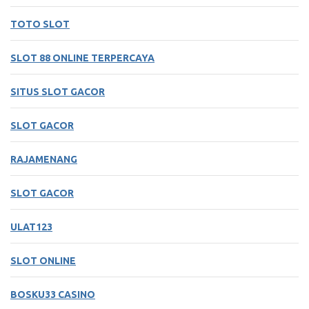
TOTO SLOT
SLOT 88 ONLINE TERPERCAYA
SITUS SLOT GACOR
SLOT GACOR
RAJAMENANG
SLOT GACOR
ULAT123
SLOT ONLINE
BOSKU33 CASINO