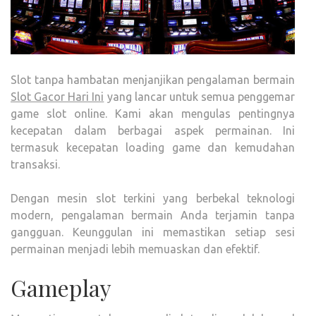
Slot tanpa hambatan menjanjikan pengalaman bermain
Slot Gacor Hari Ini
yang lancar untuk semua penggemar
game slot online. Kami akan mengulas pentingnya
kecepatan dalam berbagai aspek permainan. Ini
termasuk kecepatan loading game dan kemudahan
transaksi.
Dengan mesin slot terkini yang berbekal teknologi
modern, pengalaman bermain Anda terjamin tanpa
gangguan. Keunggulan ini memastikan setiap sesi
permainan menjadi lebih memuaskan dan efektif.
Gameplay