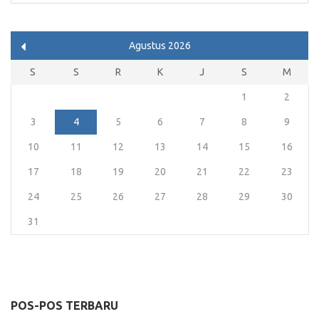
Agustus 2026
S
S
R
K
J
S
M
1
2
3
4
5
6
7
8
9
10
11
12
13
14
15
16
17
18
19
20
21
22
23
24
25
26
27
28
29
30
31
POS-POS TERBARU