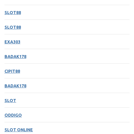
SLOT88
SLOT88
EXA303
BADAK178
CIPIT88
BADAK178
SLOT
ODDIGO
SLOT ONLINE