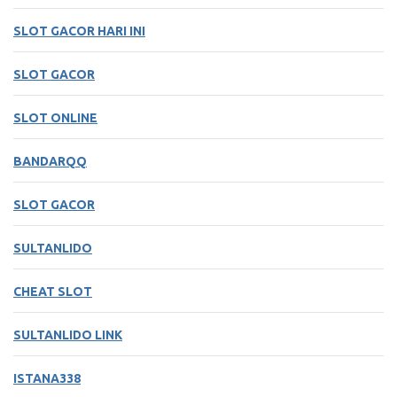
SLOT GACOR HARI INI
SLOT GACOR
SLOT ONLINE
BANDARQQ
SLOT GACOR
SULTANLIDO
CHEAT SLOT
SULTANLIDO LINK
ISTANA338