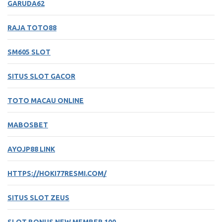
GARUDA62
RAJA TOTO88
SM605 SLOT
SITUS SLOT GACOR
TOTO MACAU ONLINE
MABOSBET
AYOJP88 LINK
HTTPS://HOKI77RESMI.COM/
SITUS SLOT ZEUS
SLOT BONUS NEW MEMBER 100