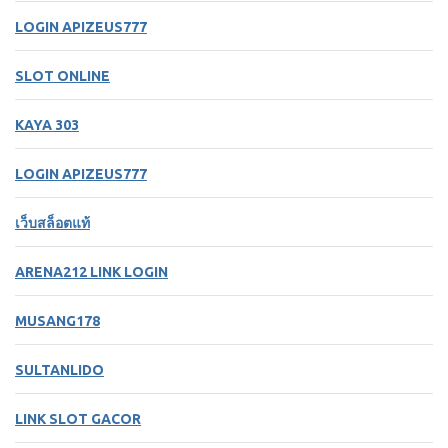
LOGIN APIZEUS777
SLOT ONLINE
KAYA 303
LOGIN APIZEUS777
เว็บสล็อตแท้
ARENA212 LINK LOGIN
MUSANG178
SULTANLIDO
LINK SLOT GACOR