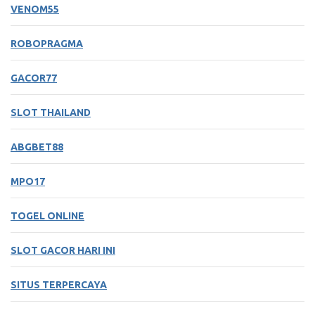
VENOM55
ROBOPRAGMA
GACOR77
SLOT THAILAND
ABGBET88
MPO17
TOGEL ONLINE
SLOT GACOR HARI INI
SITUS TERPERCAYA