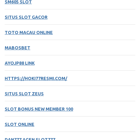
SM605 SLOT
SITUS SLOT GACOR
TOTO MACAU ONLINE
MABOSBET
AYOJP88 LINK
HTTPS://HOKI77RESMI.COM/
SITUS SLOT ZEUS
SLOT BONUS NEW MEMBER 100
SLOT ONLINE
DAN777 AGEN SLOT777