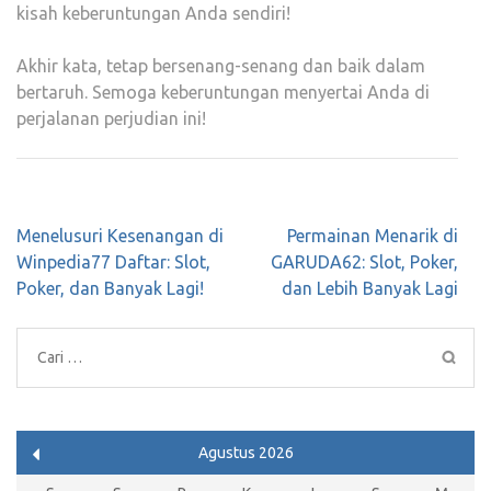
kisah keberuntungan Anda sendiri!
Akhir kata, tetap bersenang-senang dan baik dalam
bertaruh. Semoga keberuntungan menyertai Anda di
perjalanan perjudian ini!
Navigasi
Menelusuri Kesenangan di
Permainan Menarik di
pos
Winpedia77 Daftar: Slot,
GARUDA62: Slot, Poker,
Poker, dan Banyak Lagi!
dan Lebih Banyak Lagi
Cari
untuk:
Agustus 2026