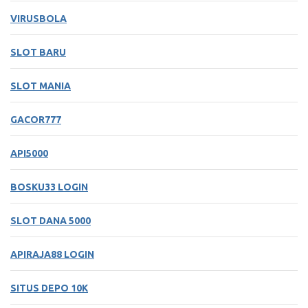
VIRUSBOLA
SLOT BARU
SLOT MANIA
GACOR777
API5000
BOSKU33 LOGIN
SLOT DANA 5000
APIRAJA88 LOGIN
SITUS DEPO 10K