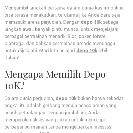
Mengambil langkah pertama dalam dunia kasino online
bisa terasa menakutkan, terutama jika Anda baru saja
memasuki arena perjudian. Dengan
depo 10k
sebagai
langkah awal, banyak pintu muncul untuk menjelajahi
berbagai permainan menarik. Slot, poker, lotere,
olahraga, dan bahkan permainan arcade menunggu
untuk dijelajahi. Mari kita pelajari
depo 10k
lebih
dalam!
Mengapa Memilih Depo
10K?
Dalam dunia perjudian,
depo 10k
bukan hanya sekadar
angka; itu adalah gerbang menuju pengalaman yang
penuh petualangan. Dengan jumlah ini, Anda
memperoleh akses yang cukup untuk mencicipi
berbagai permainan tanpa mengeluarkan investasi