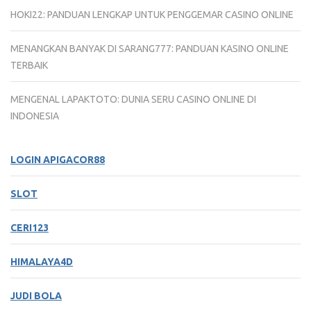
HOKI22: PANDUAN LENGKAP UNTUK PENGGEMAR CASINO ONLINE
MENANGKAN BANYAK DI SARANG777: PANDUAN KASINO ONLINE
TERBAIK
MENGENAL LAPAKTOTO: DUNIA SERU CASINO ONLINE DI
INDONESIA
LOGIN APIGACOR88
SLOT
CERI123
HIMALAYA4D
JUDI BOLA