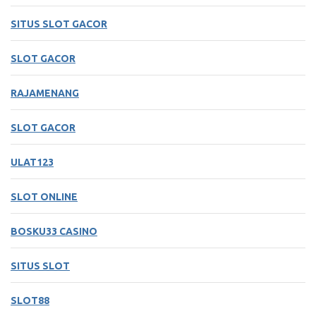
SITUS SLOT GACOR
SLOT GACOR
RAJAMENANG
SLOT GACOR
ULAT123
SLOT ONLINE
BOSKU33 CASINO
SITUS SLOT
SLOT88