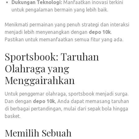
Dukungan Teknologi:
Manfaatkan inovasi terkini
untuk pengalaman bermain yang lebih baik.
Menikmati permainan yang penuh strategi dan interaksi
menjadi lebih menyenangkan dengan
depo 10k
.
Pastikan untuk memanfaatkan semua fitur yang ada.
Sportsbook: Taruhan
Olahraga yang
Menggairahkan
Untuk penggemar olahraga, sportsbook menjadi surga.
Dan dengan
depo 10k
, Anda dapat memasang taruhan
di berbagai pertandingan, mulai dari sepak bola hingga
basket.
Memilih Sebuah