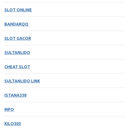
SLOT ONLINE
BANDARQQ
SLOT GACOR
SULTANLIDO
CHEAT SLOT
SULTANLIDO LINK
ISTANA338
MPO
KILO303