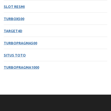
SLOT RESMI
TURBOX500
TARGET4D
TURBOPRAGMA500
SITUS TOTO
TURBOPRAGMA1000