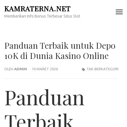
Lompat
KAMRATERNA.NET
ke
Memberikan Info Bonus Terbesar Situs Slot
konten
(Tekan
Enter)
Panduan Terbaik untuk Depo
10K di Dunia Kasino Online
OLEH
ADMIN
10 MARET 2026
TAK BERKATEGORI
Panduan
Terbaik