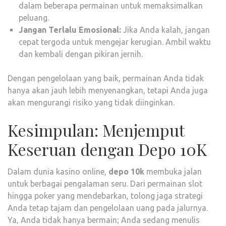
dalam beberapa permainan untuk memaksimalkan
peluang.
Jangan Terlalu Emosional:
Jika Anda kalah, jangan
cepat tergoda untuk mengejar kerugian. Ambil waktu
dan kembali dengan pikiran jernih.
Dengan pengelolaan yang baik, permainan Anda tidak
hanya akan jauh lebih menyenangkan, tetapi Anda juga
akan mengurangi risiko yang tidak diinginkan.
Kesimpulan: Menjemput
Keseruan dengan Depo 10K
Dalam dunia kasino online,
depo 10k
membuka jalan
untuk berbagai pengalaman seru. Dari permainan slot
hingga poker yang mendebarkan, tolong jaga strategi
Anda tetap tajam dan pengelolaan uang pada jalurnya.
Ya, Anda tidak hanya bermain; Anda sedang menulis