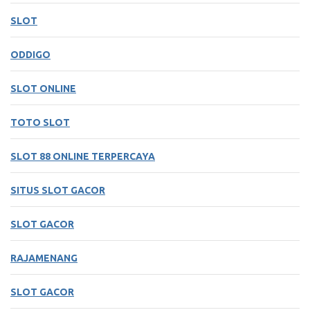
SLOT
ODDIGO
SLOT ONLINE
TOTO SLOT
SLOT 88 ONLINE TERPERCAYA
SITUS SLOT GACOR
SLOT GACOR
RAJAMENANG
SLOT GACOR