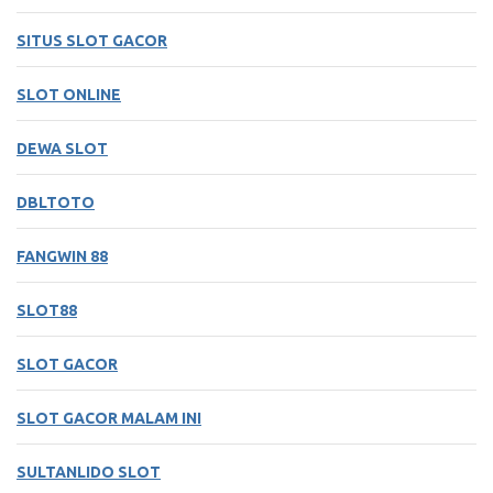
SITUS SLOT GACOR
SLOT ONLINE
DEWA SLOT
DBLTOTO
FANGWIN 88
SLOT88
SLOT GACOR
SLOT GACOR MALAM INI
SULTANLIDO SLOT