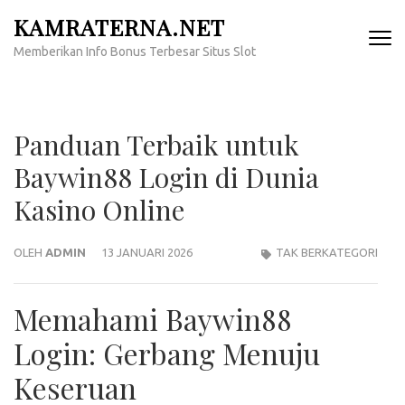
Lompat
KAMRATERNA.NET
ke
Memberikan Info Bonus Terbesar Situs Slot
konten
(Tekan
Enter)
Panduan Terbaik untuk
Baywin88 Login di Dunia
Kasino Online
OLEH
ADMIN
13 JANUARI 2026
TAK BERKATEGORI
Memahami Baywin88
Login: Gerbang Menuju
Keseruan