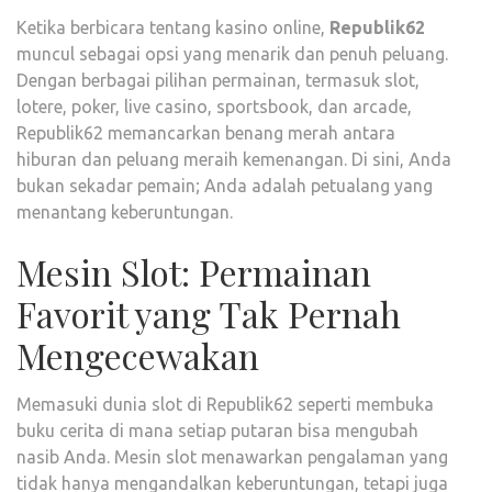
Ketika berbicara tentang kasino online,
Republik62
muncul sebagai opsi yang menarik dan penuh peluang.
Dengan berbagai pilihan permainan, termasuk slot,
lotere, poker, live casino, sportsbook, dan arcade,
Republik62 memancarkan benang merah antara
hiburan dan peluang meraih kemenangan. Di sini, Anda
bukan sekadar pemain; Anda adalah petualang yang
menantang keberuntungan.
Mesin Slot: Permainan
Favorit yang Tak Pernah
Mengecewakan
Memasuki dunia slot di Republik62 seperti membuka
buku cerita di mana setiap putaran bisa mengubah
nasib Anda. Mesin slot menawarkan pengalaman yang
tidak hanya mengandalkan keberuntungan, tetapi juga