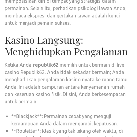
memposisikan diri di tempat yang strategis dalam
permainan. Selain itu, perhatikan psikologi lawan Anda;
membaca ekspresi dan gertakan lawan adalah kunci
untuk menjadi pemain sukses.
Kasino Langsung:
Menghidupkan Pengalaman
Ketika Anda
republik62
memilih untuk bermain di live
casino Republik62, Anda tidak sekadar bermain; Anda
menghadirkan pengalaman kasino nyata ke ruang tamu
Anda. Ini adalah campuran antara kenyamanan rumah
dan keseruan kasino fisik. Di sini, Anda berkesempatan
untuk bermain:
**Blackjack**: Permainan cepat yang menguji
kemampuan Anda dalam mengambil keputusan.
**Roulette**: Klasik yang tak lekang oleh waktu, di