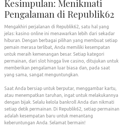
Kesimpulan: Menikmati
Pengalaman di Republik62
Mengakhiri perjalanan di Republik62, satu hal yang
jelas: kasino online ini menawarkan lebih dari sekadar
hiburan. Dengan berbagai pilihan yang membuat setiap
pemain merasa terlibat, Anda memiliki kesempatan
untuk meraih kemenangan besar. Setiap kategori
permainan, dari slot hingga live casino, ditujukan untuk
memberikan pengalaman luar biasa dan, pada saat
yang sama, sangat menguntungkan.
Saat Anda bersiap untuk berputar, menggambar kartu,
atau menempatkan taruhan, ingat untuk melakukannya
dengan bijak. Selalu kelola bankroll Anda dan nikmati
setiap detik permainan. Di Republik62, setiap permainan
adalah kesempatan baru untuk menantang
keberuntungan Anda. Selamat bermain!