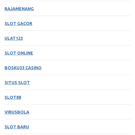
RAJAMENANG
SLOT GACOR
ULAT123
SLOT ONLINE
BOSKU33 CASINO
SITUS SLOT
SLOT88
VIRUSBOLA
SLOT BARU