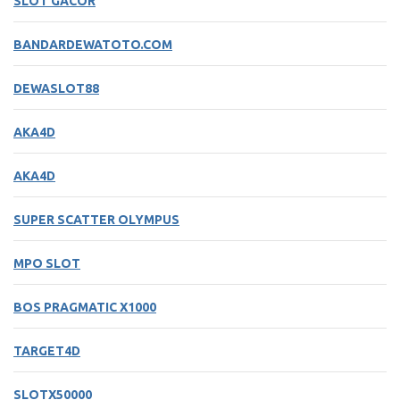
SLOT GACOR
BANDARDEWATOTO.COM
DEWASLOT88
AKA4D
AKA4D
SUPER SCATTER OLYMPUS
MPO SLOT
BOS PRAGMATIC X1000
TARGET4D
SLOTX50000