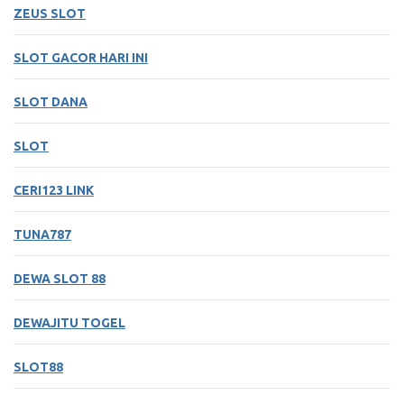
ZEUS SLOT
SLOT GACOR HARI INI
SLOT DANA
SLOT
CERI123 LINK
TUNA787
DEWA SLOT 88
DEWAJITU TOGEL
SLOT88