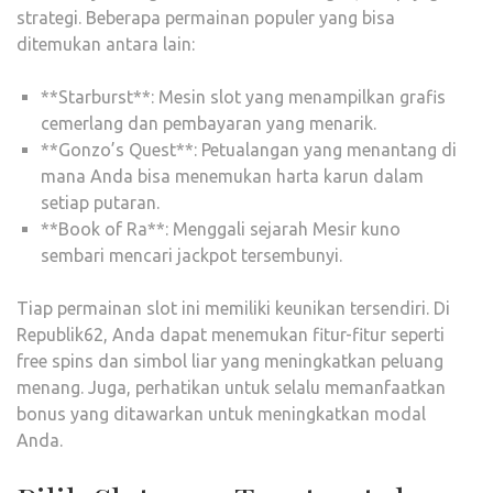
strategi. Beberapa permainan populer yang bisa
ditemukan antara lain:
**Starburst**: Mesin slot yang menampilkan grafis
cemerlang dan pembayaran yang menarik.
**Gonzo’s Quest**: Petualangan yang menantang di
mana Anda bisa menemukan harta karun dalam
setiap putaran.
**Book of Ra**: Menggali sejarah Mesir kuno
sembari mencari jackpot tersembunyi.
Tiap permainan slot ini memiliki keunikan tersendiri. Di
Republik62, Anda dapat menemukan fitur-fitur seperti
free spins dan simbol liar yang meningkatkan peluang
menang. Juga, perhatikan untuk selalu memanfaatkan
bonus yang ditawarkan untuk meningkatkan modal
Anda.