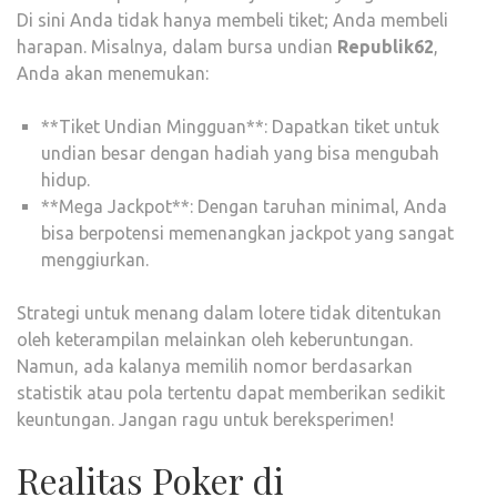
Di sini Anda tidak hanya membeli tiket; Anda membeli
harapan. Misalnya, dalam bursa undian
Republik62
,
Anda akan menemukan:
**Tiket Undian Mingguan**: Dapatkan tiket untuk
undian besar dengan hadiah yang bisa mengubah
hidup.
**Mega Jackpot**: Dengan taruhan minimal, Anda
bisa berpotensi memenangkan jackpot yang sangat
menggiurkan.
Strategi untuk menang dalam lotere tidak ditentukan
oleh keterampilan melainkan oleh keberuntungan.
Namun, ada kalanya memilih nomor berdasarkan
statistik atau pola tertentu dapat memberikan sedikit
keuntungan. Jangan ragu untuk bereksperimen!
Realitas Poker di