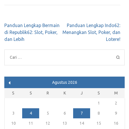
Navigasi
Panduan Lengkap Bermain
Panduan Lengkap Indo62:
pos
di Republik62: Slot, Poker,
Menangkan Slot, Poker, dan
dan Lebih
Lotere!
Cari
untuk:
Agustus 2026
S
S
R
K
J
S
M
1
2
3
4
5
6
7
8
9
10
11
12
13
14
15
16