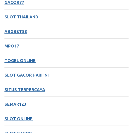
GACOR77
SLOT THAILAND
ABGBET88
MPO17
TOGEL ONLINE
SLOT GACOR HARI INI
SITUS TERPERCAYA
SEMAR123
SLOT ONLINE