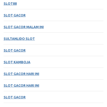
SLOT88
SLOT GACOR
SLOT GACOR MALAM INI
SULTANLIDO SLOT
SLOT GACOR
SLOT KAMBOJA
SLOT GACOR HARI INI
SLOT GACOR HARI INI
SLOT GACOR