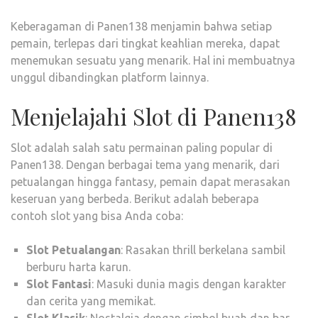
Keberagaman di Panen138 menjamin bahwa setiap
pemain, terlepas dari tingkat keahlian mereka, dapat
menemukan sesuatu yang menarik. Hal ini membuatnya
unggul dibandingkan platform lainnya.
Menjelajahi Slot di Panen138
Slot adalah salah satu permainan paling popular di
Panen138. Dengan berbagai tema yang menarik, dari
petualangan hingga fantasy, pemain dapat merasakan
keseruan yang berbeda. Berikut adalah beberapa
contoh slot yang bisa Anda coba:
Slot Petualangan
: Rasakan thrill berkelana sambil
berburu harta karun.
Slot Fantasi
: Masuki dunia magis dengan karakter
dan cerita yang memikat.