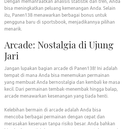
Dengan memanfaatkan analisis statistik dan tren, Anda
bisa meningkatkan peluang kemenangan Anda. Selain
itu, Panen138 menawarkan berbagai bonus untuk
pengguna baru di sportsbook, menjadikannya pilihan
menarik.
Arcade: Nostalgia di Ujung
Jari
Jangan lupakan bagian arcade di Panen138! Ini adalah
tempat di mana Anda bisa menemukan permainan
yang membuat Anda bernostalgia dan kembali ke masa
kecil. Dari permainan tembak-menembak hingga balap,
arcade menawarkan kesenangan yang tiada henti.
Kelebihan bermain di arcade adalah Anda bisa
mencoba berbagai permainan dengan cepat dan
merasakan keseruan tanpa risiko besar. Anda bahkan