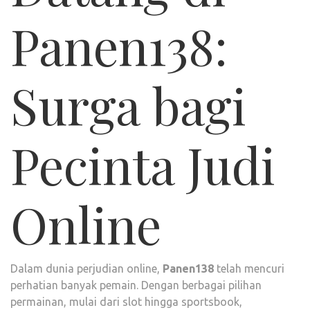
Panen138:
Surga bagi
Pecinta Judi
Online
Dalam dunia perjudian online,
Panen138
telah mencuri
perhatian banyak pemain. Dengan berbagai pilihan
permainan, mulai dari slot hingga sportsbook,