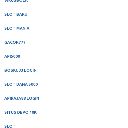
VIRUSBOLA
SLOT BARU
SLOT MANIA
GACOR777
API5000
BOSKU33 LOGIN
SLOT DANA 5000
APIRAJA88 LOGIN
SITUS DEPO 10K
SLOT