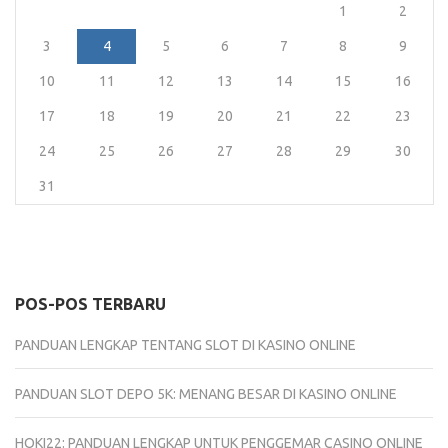
1
2
3
4
5
6
7
8
9
10
11
12
13
14
15
16
17
18
19
20
21
22
23
24
25
26
27
28
29
30
31
POS-POS TERBARU
PANDUAN LENGKAP TENTANG SLOT DI KASINO ONLINE
PANDUAN SLOT DEPO 5K: MENANG BESAR DI KASINO ONLINE
HOKI22: PANDUAN LENGKAP UNTUK PENGGEMAR CASINO ONLINE