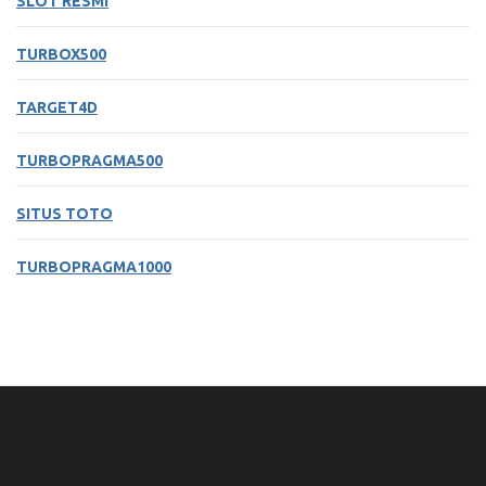
SLOT RESMI
TURBOX500
TARGET4D
TURBOPRAGMA500
SITUS TOTO
TURBOPRAGMA1000