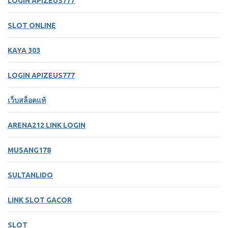
LOGIN APIZEUS777
SLOT ONLINE
KAYA 303
LOGIN APIZEUS777
เว็บสล็อตแท้
ARENA212 LINK LOGIN
MUSANG178
SULTANLIDO
LINK SLOT GACOR
SLOT