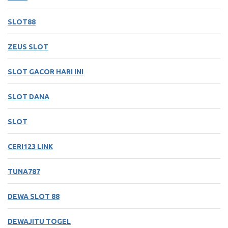
SLOT88
ZEUS SLOT
SLOT GACOR HARI INI
SLOT DANA
SLOT
CERI123 LINK
TUNA787
DEWA SLOT 88
DEWAJITU TOGEL