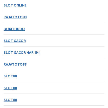
SLOT ONLINE
RAJATOTO88
BOKEP INDO
SLOT GACOR
SLOT GACOR HARI INI
RAJATOTO88
SLOT88
SLOT88
SLOT88