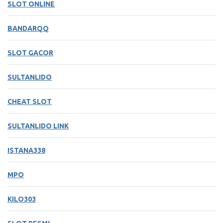
SLOT ONLINE
BANDARQQ
SLOT GACOR
SULTANLIDO
CHEAT SLOT
SULTANLIDO LINK
ISTANA338
MPO
KILO303