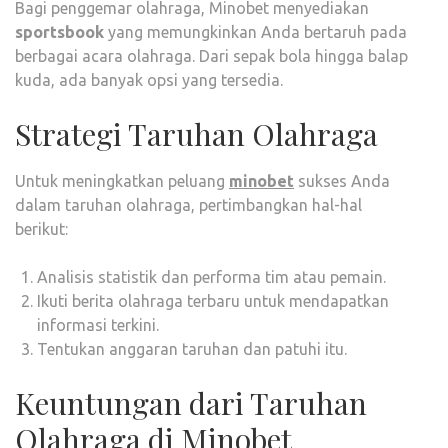
Bagi penggemar olahraga, Minobet menyediakan
sportsbook
yang memungkinkan Anda bertaruh pada
berbagai acara olahraga. Dari sepak bola hingga balap
kuda, ada banyak opsi yang tersedia.
Strategi Taruhan Olahraga
Untuk meningkatkan peluang
minobet
sukses Anda
dalam taruhan olahraga, pertimbangkan hal-hal
berikut:
Analisis statistik dan performa tim atau pemain.
Ikuti berita olahraga terbaru untuk mendapatkan
informasi terkini.
Tentukan anggaran taruhan dan patuhi itu.
Keuntungan dari Taruhan
Olahraga di Minobet