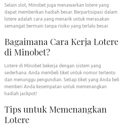
Selain slot, Minobet juga menawarkan lotere yang
dapat memberikan hadiah besar. Berpartisipasi dalam
lotere adalah cara yang menarik untuk merasakan
semangat bermain tanpa risiko yang terlalu besar.
Bagaimana Cara Kerja Lotere
di Minobet?
Lotere di Minobet bekerja dengan sistem yang
sederhana. Anda membeli tiket untuk nomor tertentu
dan menunggu pengundian. Setiap tiket yang Anda beli
memberi Anda kesempatan untuk memenangkan
hadiah jackpot!
Tips untuk Memenangkan
Lotere