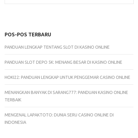
POS-POS TERBARU
PANDUAN LENGKAP TENTANG SLOT DI KASINO ONLINE
PANDUAN SLOT DEPO 5K: MENANG BESAR DI KASINO ONLINE
HOKI22: PANDUAN LENGKAP UNTUK PENGGEMAR CASINO ONLINE
MENANGKAN BANYAK DI SARANG777: PANDUAN KASINO ONLINE
TERBAIK
MENGENAL LAPAKTOTO: DUNIA SERU CASINO ONLINE DI
INDONESIA