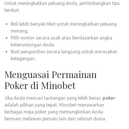
Untuk meningkatkan peluang Anda, pertimbangkan tips
berikut:
Beli lebih banyak tiket untuk meningkatkan peluang
menang.
Pilih nomor secara acak atau berdasarkan angka
keberuntungan Anda.
Ikuti pengundian secara langsung untuk merasakan
ketegangan.
Menguasai Permainan
Poker di Minobet
Jika Anda mencari tantangan yang lebih besar,
poker
adalah pilihan yang tepat. Minobet menawarkan
berbagai meja poker yang memungkinkan Anda
bermain melawan pemain lain dari seluruh dunia.