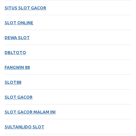
SITUS SLOT GACOR
SLOT ONLINE
DEWA SLOT
DBLTOTO
FANGWIN 88
SLOT88
SLOT GACOR
SLOT GACOR MALAM INI
SULTANLIDO SLOT