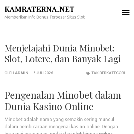
Lompat
KAMRATERNA.NET
ke
Memberikan Info Bonus Terbesar Situs Slot
konten
(Tekan
Enter)
Menjelajahi Dunia Minobet:
Slot, Lotere, dan Banyak Lagi
OLEH
ADMIN
3 JULI 2026
TAK BERKATEGORI
Pengenalan Minobet dalam
Dunia Kasino Online
Minobet adalah nama yang semakin sering muncul
dalam pembicaraan mengenai kasino online. Dengan
berbagai permainan, mulai dari
slot
hingga
poker
,