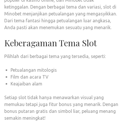
populer di kasino online, dan Minobet tidak
ketinggalan. Dengan berbagai tema dan variasi, slot di
Minobet menjanjikan petualangan yang mengasyikkan.
Dari tema fantasi hingga petualangan luar angkasa,
Anda pasti akan menemukan sesuatu yang menarik.
Keberagaman Tema Slot
Pilihlah dari berbagai tema yang tersedia, seperti:
Petualangan mitologis
Film dan acara TV
Keajaiban alam
Setiap slot tidak hanya menawarkan visual yang
memukau tetapi juga fitur bonus yang menarik. Dengan
bonus putaran gratis dan simbol liar, peluang menang
semakin meningkat!