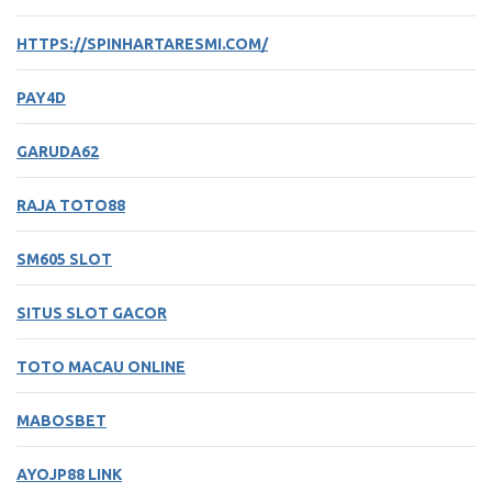
HTTPS://SPINHARTARESMI.COM/
PAY4D
GARUDA62
RAJA TOTO88
SM605 SLOT
SITUS SLOT GACOR
TOTO MACAU ONLINE
MABOSBET
AYOJP88 LINK