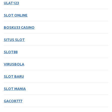
ULAT123
SLOT ONLINE
BOSKU33 CASINO
SITUS SLOT
SLOT88
VIRUSBOLA
SLOT BARU
SLOT MANIA
GACOR777