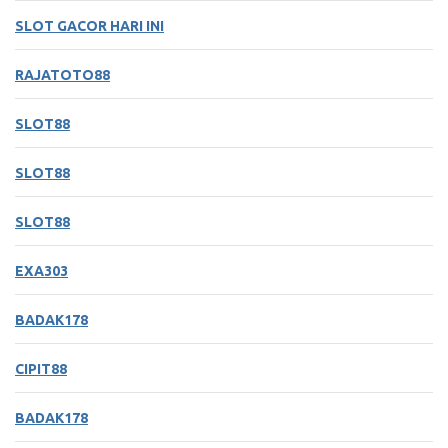
SLOT GACOR HARI INI
RAJATOTO88
SLOT88
SLOT88
SLOT88
EXA303
BADAK178
CIPIT88
BADAK178