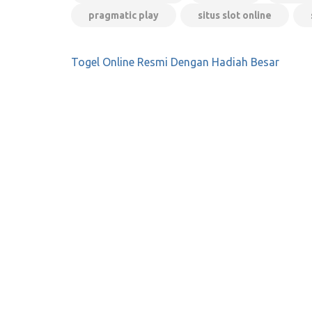
pragmatic play
situs slot online
Navigasi
Togel Online Resmi Dengan Hadiah Besar
pos