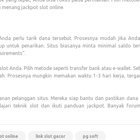
 menang jackpot slot online.
Anda perlu tarik dana tersebut. Prosesnya mudah jika Anda 
up untuk penarikan. Situs biasanya minta minimal saldo tert
uirements”.
lot Anda. Pilih metode seperti transfer bank atau e-wallet. S
alah. Prosesnya mungkin memakan waktu 1-3 hari kerja, terg
yanan pelanggan situs. Mereka siap bantu dan pastikan dana
ajari teknik slot dan ikuti panduan jackpot. Banyak foru
lot online
link slot gacor
pg soft