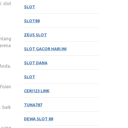
 slot
SLOT
SLOT88
ZEUS SLOT
entang
karena
SLOT GACOR HARI INI
SLOT DANA
 Anda.
SLOT
fisien
CERI123 LINK
TUNA787
 baik
DEWA SLOT 88
 yang