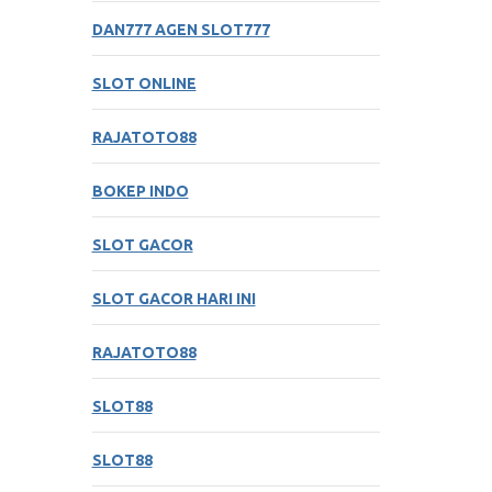
DAN777 AGEN SLOT777
SLOT ONLINE
RAJATOTO88
BOKEP INDO
SLOT GACOR
SLOT GACOR HARI INI
RAJATOTO88
SLOT88
SLOT88