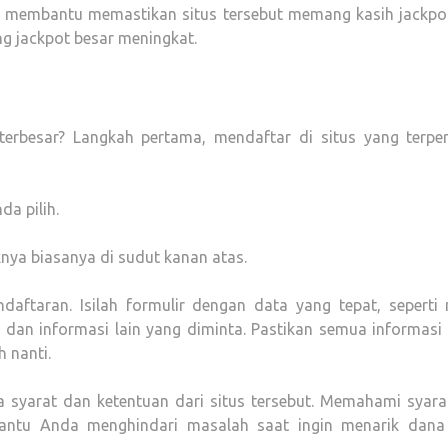
Ini membantu memastikan situs tersebut memang kasih jackpot
g jackpot besar meningkat.
erbesar? Langkah pertama, mendaftar di situs yang terper
da pilih.
knya biasanya di sudut kanan atas.
daftaran. Isilah formulir dengan data yang tepat, seperti
 dan informasi lain yang diminta. Pastikan semua informasi
 nanti.
ua syarat dan ketentuan dari situs tersebut. Memahami syara
mbantu Anda menghindari masalah saat ingin menarik dana