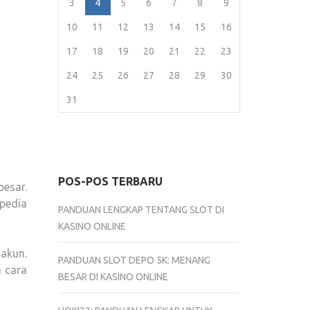
3
4
5
6
7
8
9
10
11
12
13
14
15
16
17
18
19
20
21
22
23
24
25
26
27
28
29
30
31
POS-POS TERBARU
esar.
opedia
PANDUAN LENGKAP TENTANG SLOT DI
KASINO ONLINE
 akun.
PANDUAN SLOT DEPO 5K: MENANG
 cara
BESAR DI KASINO ONLINE