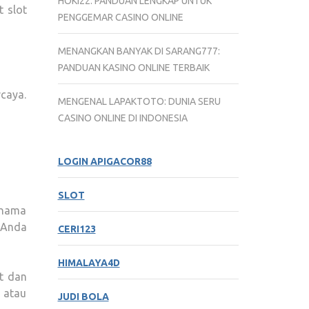
HOKI22: PANDUAN LENGKAP UNTUK
 slot
PENGGEMAR CASINO ONLINE
MENANGKAN BANYAK DI SARANG777:
PANDUAN KASINO ONLINE TERBAIK
caya.
MENGENAL LAPAKTOTO: DUNIA SERU
CASINO ONLINE DI INDONESIA
LOGIN APIGACOR88
SLOT
 nama
 Anda
CERI123
HIMALAYA4D
t dan
 atau
JUDI BOLA