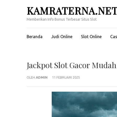
Lompat
KAMRATERNA.NE
ke
konten
Memberikan Info Bonus Terbesar Situs Slot
(Tekan
Enter)
Beranda
Judi Online
Slot Online
Cas
Jackpot Slot Gacor Mudah
OLEH
ADMIN
11 FEBRUARI 2025