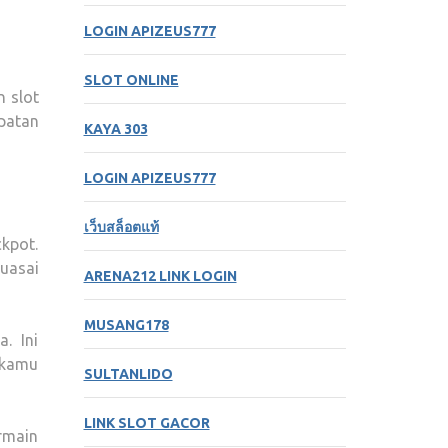
LOGIN APIZEUS777
SLOT ONLINE
n slot
patan
KAYA 303
LOGIN APIZEUS777
เว็บสล็อตแท้
ckpot.
kuasai
ARENA212 LINK LOGIN
MUSANG178
. Ini
 kamu
SULTANLIDO
LINK SLOT GACOR
rmain