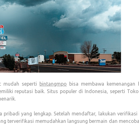
ot mudah seperti
bintangmpo
bisa membawa kemenangan b
miliki reputasi baik. Situs populer di Indonesia, seperti Tok
enarik.
 pribadi yang lengkap. Setelah mendaftar, lakukan verifikasi
ang terverifikasi memudahkan langsung bermain dan mencoba