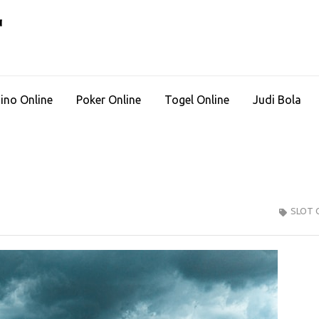
T
ino Online
Poker Online
Togel Online
Judi Bola
SLOT 