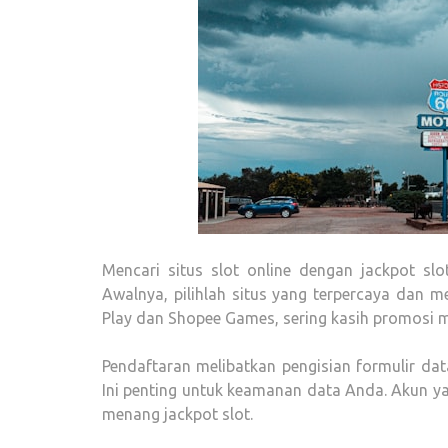
Mencari situs slot online dengan jackpot sl
Awalnya, pilihlah situs yang terpercaya dan me
Play dan Shopee Games, sering kasih promosi m
Pendaftaran melibatkan pengisian formulir data
Ini penting untuk keamanan data Anda. Akun y
menang jackpot slot.