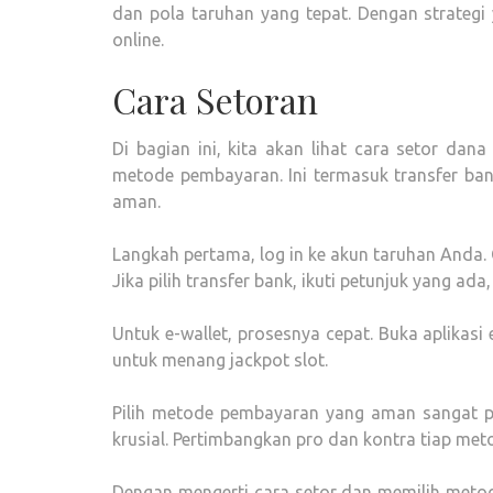
dan pola taruhan yang tepat. Dengan strategi
online.
Cara Setoran
Di bagian ini, kita akan lihat cara setor dana
metode pembayaran. Ini termasuk transfer bank
aman.
Langkah pertama, log in ke akun taruhan Anda. 
Jika pilih transfer bank, ikuti petunjuk yang ada
Untuk e-wallet, prosesnya cepat. Buka aplikasi 
untuk menang jackpot slot.
Pilih metode pembayaran yang aman sangat pe
krusial. Pertimbangkan pro dan kontra tiap met
Dengan mengerti cara setor dan memilih metod