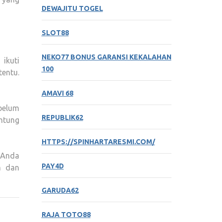
DEWAJITU TOGEL
SLOT88
NEKO77 BONUS GARANSI KEKALAHAN
ikuti
100
entu.
AMAVI 68
ebelum
REPUBLIK62
antung
HTTPS://SPINHARTARESMI.COM/
 Anda
PAY4D
m dan
GARUDA62
RAJA TOTO88