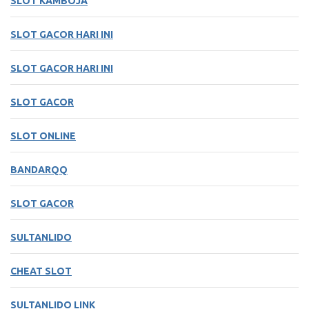
SLOT KAMBOJA
SLOT GACOR HARI INI
SLOT GACOR HARI INI
SLOT GACOR
SLOT ONLINE
BANDARQQ
SLOT GACOR
SULTANLIDO
CHEAT SLOT
SULTANLIDO LINK