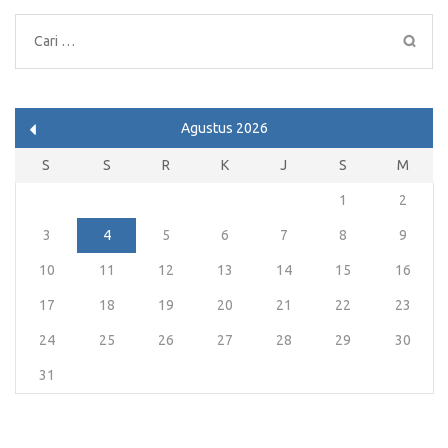
Cari
untuk:
Agustus 2026
S
S
R
K
J
S
M
1
2
3
4
5
6
7
8
9
10
11
12
13
14
15
16
17
18
19
20
21
22
23
24
25
26
27
28
29
30
31