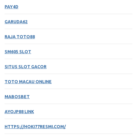
PAY4D
GARUDA62
RAJA TOTO88
SM605 SLOT
SITUS SLOT GACOR
TOTO MACAU ONLINE
MABOSBET
AYOJP88 LINK
HTTPS://HOKI77RESMI.COM/