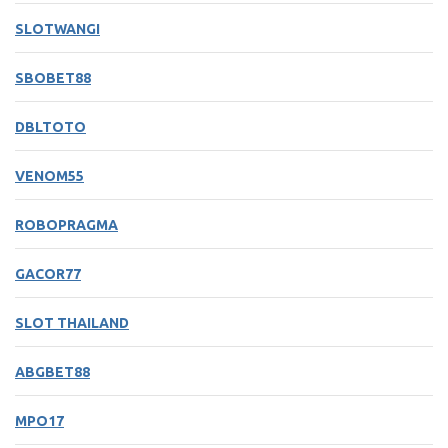
SLOTWANGI
SBOBET88
DBLTOTO
VENOM55
ROBOPRAGMA
GACOR77
SLOT THAILAND
ABGBET88
MPO17