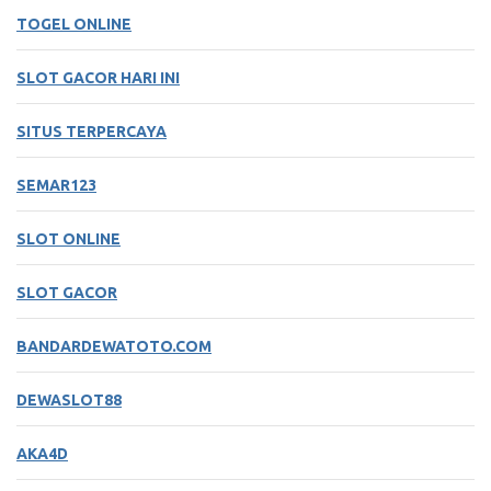
TOGEL ONLINE
SLOT GACOR HARI INI
SITUS TERPERCAYA
SEMAR123
SLOT ONLINE
SLOT GACOR
BANDARDEWATOTO.COM
DEWASLOT88
AKA4D