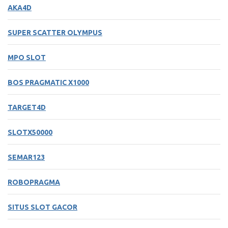
AKA4D
SUPER SCATTER OLYMPUS
MPO SLOT
BOS PRAGMATIC X1000
TARGET4D
SLOTX50000
SEMAR123
ROBOPRAGMA
SITUS SLOT GACOR