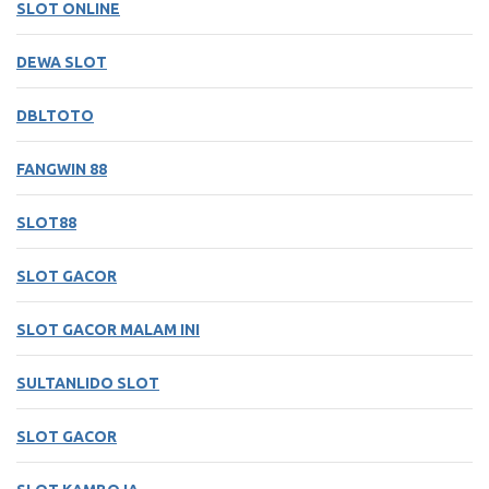
SLOT ONLINE
DEWA SLOT
DBLTOTO
FANGWIN 88
SLOT88
SLOT GACOR
SLOT GACOR MALAM INI
SULTANLIDO SLOT
SLOT GACOR