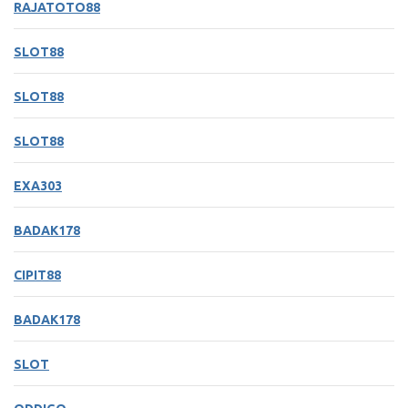
RAJATOTO88
SLOT88
SLOT88
SLOT88
EXA303
BADAK178
CIPIT88
BADAK178
SLOT