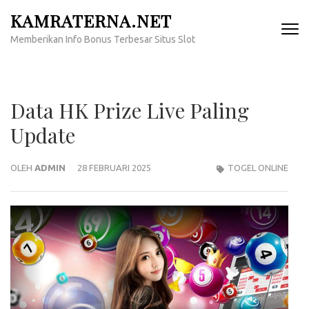
Lompat
KAMRATERNA.NET
ke
Memberikan Info Bonus Terbesar Situs Slot
konten
(Tekan
Enter)
Data HK Prize Live Paling
Update
OLEH
ADMIN
28 FEBRUARI 2025
TOGEL ONLINE