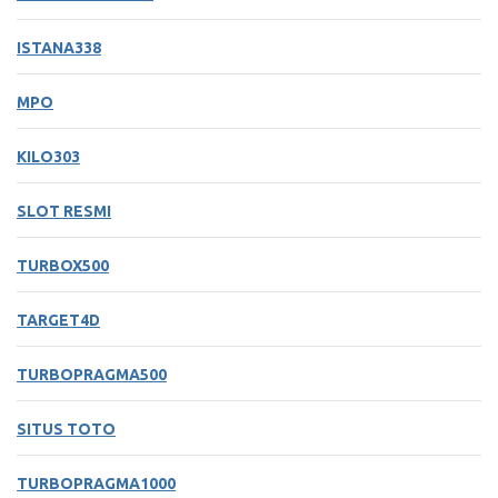
ISTANA338
MPO
KILO303
SLOT RESMI
TURBOX500
TARGET4D
TURBOPRAGMA500
SITUS TOTO
TURBOPRAGMA1000