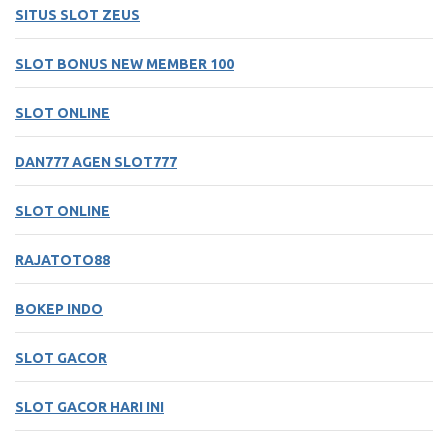
SITUS SLOT ZEUS
SLOT BONUS NEW MEMBER 100
SLOT ONLINE
DAN777 AGEN SLOT777
SLOT ONLINE
RAJATOTO88
BOKEP INDO
SLOT GACOR
SLOT GACOR HARI INI