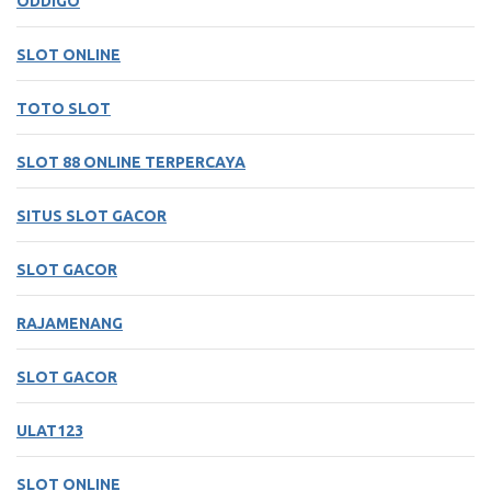
ODDIGO
SLOT ONLINE
TOTO SLOT
SLOT 88 ONLINE TERPERCAYA
SITUS SLOT GACOR
SLOT GACOR
RAJAMENANG
SLOT GACOR
ULAT123
SLOT ONLINE