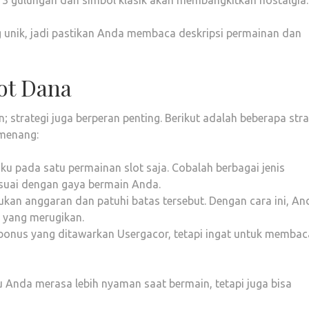
 3 gulungan dan simbol klasik akan membangkitkan nostalgia.
ng unik, jadi pastikan Anda membaca deskripsi permainan dan
lot Dana
 strategi juga berperan penting. Berikut adalah beberapa stra
menang:
u pada satu permainan slot saja. Cobalah berbagai jenis
suai dengan gaya bermain Anda.
kan anggaran dan patuhi batas tersebut. Dengan cara ini, An
 yang merugikan.
onus yang ditawarkan Usergacor, tetapi ingat untuk membac
u Anda merasa lebih nyaman saat bermain, tetapi juga bisa