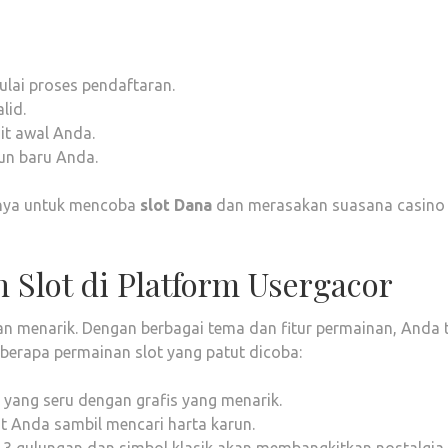
lai proses pendaftaran.
lid.
it awal Anda.
un baru Anda.
tnya untuk mencoba
slot Dana
dan merasakan suasana casino
Slot di Platform Usergacor
n menarik. Dengan berbagai tema dan fitur permainan, Anda 
eberapa permainan slot yang patut dicoba:
ang seru dengan grafis yang menarik.
rit Anda sambil mencari harta karun.