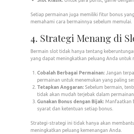
Slot Klasik:
Untuk para purist, game dengan
Setiap permainan juga memiliki fitur bonus ya
memahami cara bermainnya sebelum memulai.
4. Strategi Menang di S
Bermain slot tidak hanya tentang keberuntungan;
yang dapat meningkatkan peluang Anda untuk 
Cobalah Berbagai Permainan:
Jangan terpak
permainan untuk menemukan yang paling se
Tetapkan Anggaran:
Sebelum bermain, tentu
tidak akan mudah terjebak dalam permainan
Gunakan Bonus dengan Bijak:
Manfaatkan b
syarat dan ketentuan setiap bonus.
Strategi-strategi ini tidak hanya akan membant
meningkatkan peluang kemenangan Anda.