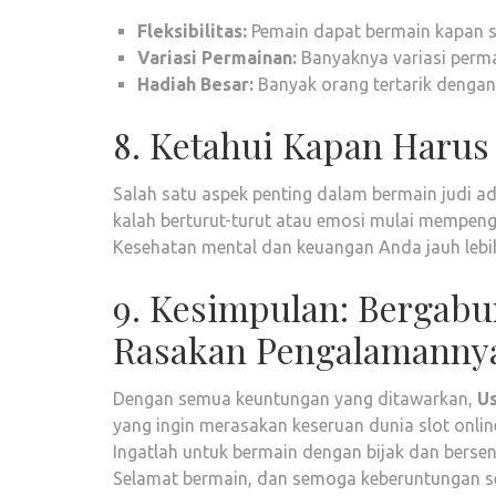
Fleksibilitas:
Pemain dapat bermain kapan sa
Variasi Permainan:
Banyaknya variasi perm
Hadiah Besar:
Banyak orang tertarik denga
8. Ketahui Kapan Harus
Salah satu aspek penting dalam bermain judi a
kalah berturut-turut atau emosi mulai mempeng
Kesehatan mental dan keuangan Anda jauh lebi
9. Kesimpulan: Bergabu
Rasakan Pengalamanny
Dengan semua keuntungan yang ditawarkan,
Us
yang ingin merasakan keseruan dunia slot onli
Ingatlah untuk bermain dengan bijak dan berse
Selamat bermain, dan semoga keberuntungan se