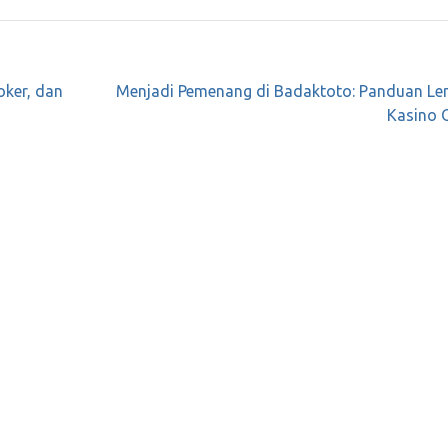
oker, dan
Menjadi Pemenang di Badaktoto: Panduan Le
Kasino 