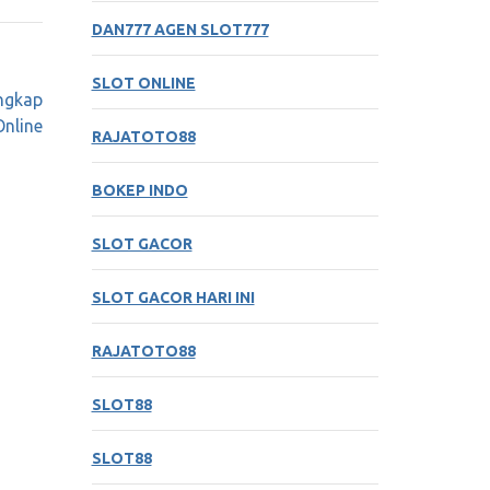
DAN777 AGEN SLOT777
SLOT ONLINE
ngkap
Online
RAJATOTO88
BOKEP INDO
SLOT GACOR
SLOT GACOR HARI INI
RAJATOTO88
SLOT88
SLOT88