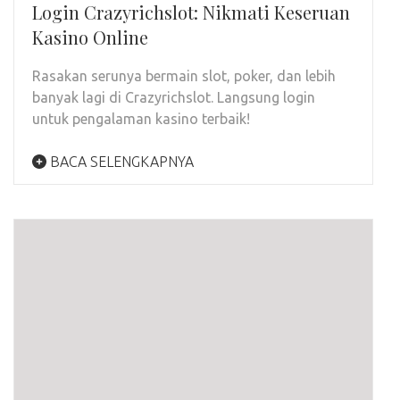
Login Crazyrichslot: Nikmati Keseruan
Kasino Online
Rasakan serunya bermain slot, poker, dan lebih
banyak lagi di Crazyrichslot. Langsung login
untuk pengalaman kasino terbaik!
BACA SELENGKAPNYA