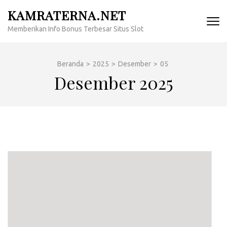
Lompat
KAMRATERNA.NET
ke
Memberikan Info Bonus Terbesar Situs Slot
konten
(Tekan
Enter)
Beranda
>
2025
>
Desember
>
05
Desember 2025