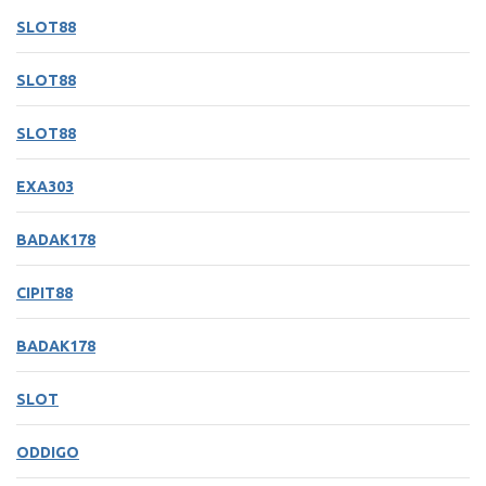
SLOT88
SLOT88
SLOT88
EXA303
BADAK178
CIPIT88
BADAK178
SLOT
ODDIGO