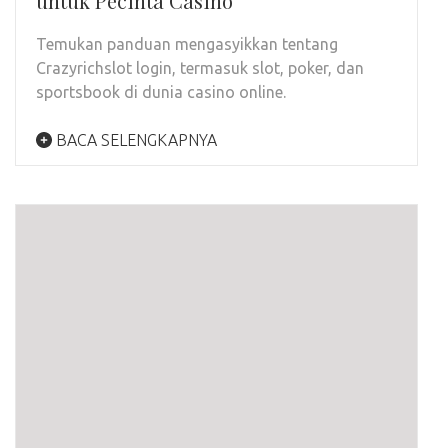
untuk Pecinta Casino
Temukan panduan mengasyikkan tentang
Crazyrichslot login, termasuk slot, poker, dan
sportsbook di dunia casino online.
BACA SELENGKAPNYA