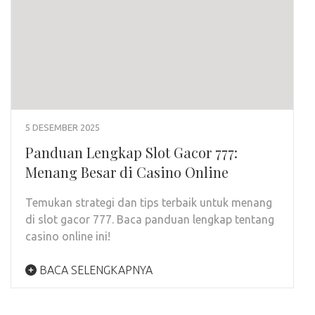
5 DESEMBER 2025
Panduan Lengkap Slot Gacor 777:
Menang Besar di Casino Online
Temukan strategi dan tips terbaik untuk menang
di slot gacor 777. Baca panduan lengkap tentang
casino online ini!
BACA SELENGKAPNYA