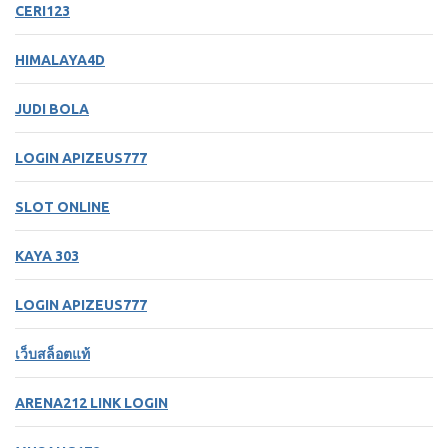
CERI123
HIMALAYA4D
JUDI BOLA
LOGIN APIZEUS777
SLOT ONLINE
KAYA 303
LOGIN APIZEUS777
เว็บสล็อตแท้
ARENA212 LINK LOGIN