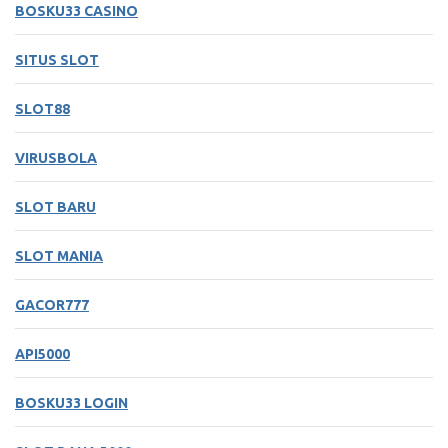
BOSKU33 CASINO
SITUS SLOT
SLOT88
VIRUSBOLA
SLOT BARU
SLOT MANIA
GACOR777
API5000
BOSKU33 LOGIN