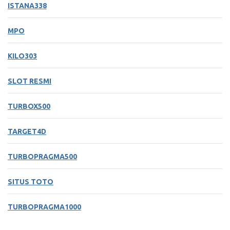
ISTANA338
MPO
KILO303
SLOT RESMI
TURBOX500
TARGET4D
TURBOPRAGMA500
SITUS TOTO
TURBOPRAGMA1000