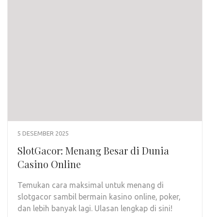
5 DESEMBER 2025
SlotGacor: Menang Besar di Dunia
Casino Online
Temukan cara maksimal untuk menang di
slotgacor sambil bermain kasino online, poker,
dan lebih banyak lagi. Ulasan lengkap di sini!