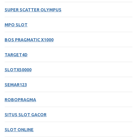
SUPER SCATTER OLYMPUS
MPO SLOT
BOS PRAGMATIC X1000
TARGET4D
SLOTX50000
SEMAR123
ROBOPRAGMA
SITUS SLOT GACOR
SLOT ONLINE