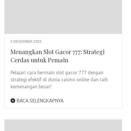
5 DESEMBER 2025
Menangkan Slot Gacor 777: Strategi
Cerdas untuk Pemain
Pelajari cara bermain slot gacor 777 dengan
strategi efektif di dunia casino online dan raih
kemenangan besar!
BACA SELENGKAPNYA