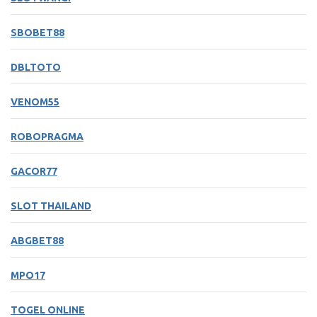
SBOBET88
DBLTOTO
VENOM55
ROBOPRAGMA
GACOR77
SLOT THAILAND
ABGBET88
MPO17
TOGEL ONLINE