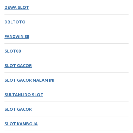
DEWA SLOT
DBLTOTO
FANGWIN 88
SLOT88
SLOT GACOR
SLOT GACOR MALAM INI
SULTANLIDO SLOT
SLOT GACOR
SLOT KAMBOJA