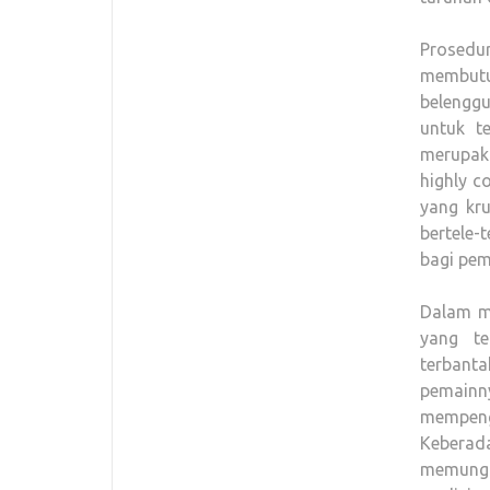
Prosed
membutu
belengg
untuk t
merupaka
highly c
yang kru
bertele-
bagi pem
Dalam me
yang te
terbant
pemainny
mempenga
Keberada
memungk