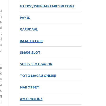
HTTPS://SPINHARTARESMI.COM/
a
i
PAY4D
a
i
GARUDA62
t
ai
RAJA TOTO88
a
a
SM605 SLOT
SITUS SLOT GACOR
i
k
TOTO MACAU ONLINE
a
i
MABOSBET
.
g
AYOJP88 LINK
n