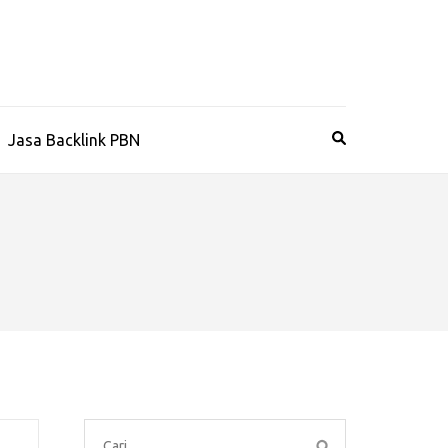
Jasa Backlink PBN
Cari