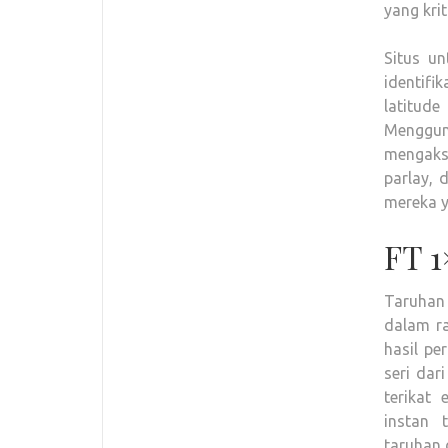
yang kri
Situs u
identifik
latitud
Menggun
mengaks
parlay, 
mereka y
FT 1
Taruhan
dalam ra
hasil pe
seri dar
terikat
instan 
taruhan 