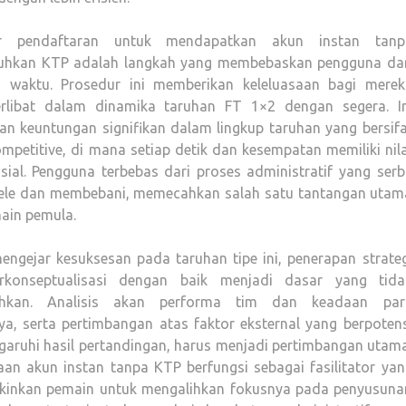
ur pendaftaran untuk mendapatkan akun instan tanp
hkan KTP adalah langkah yang membebaskan pengguna dar
u waktu. Prosedur ini memberikan keleluasaan bagi merek
erlibat dalam dinamika taruhan FT 1×2 dengan segera. In
n keuntungan signifikan dalam lingkup taruhan yang bersifa
ompetitive, di mana setiap detik dan kesempatan memiliki nil
sial. Pengguna terbebas dari proses administratif yang serb
tele dan membebani, memecahkan salah satu tantangan utam
ain pemula.
ngejar kesuksesan pada taruhan tipe ini, penerapan strateg
rkonseptualisasi dengan baik menjadi dasar yang tida
ahkan. Analisis akan performa tim dan keadaan par
a, serta pertimbangan atas faktor eksternal yang berpotens
ruhi hasil pertandingan, harus menjadi pertimbangan utama
an akun instan tanpa KTP berfungsi sebagai fasilitator yan
inkan pemain untuk mengalihkan fokusnya pada penyusuna