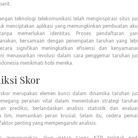
arit.
ngan teknologi telekomunikasi telah menginspirasi situs jud
tuk menciptakan aplikasi yang memungkinkan pembuatan aku
tanpa memerlukan identitas. Proses pendaftaran yan
hanakan, bersamaan dengan penempatan taruhan yang lebi
secara signifikan meningkatkan efisiensi dan kenyamanan
 ini menawarkan revolusi dalam cara penggemar taruhan jud
Indonesia menikmati hobi mereka.
iksi Skor
i skor merupakan elemen kunci dalam dinamika taruhan jud
emegang peranan vital dalam menentukan strategi taruhan
an prediksi, berlandaskan analisis statistik dan evaluas
a tim, memainkan peran krusial. Selain itu, cedera pemai
faktor penting yang mempengaruhi analisis.
an menggunakan akun instan tanpa KTP terletak pad