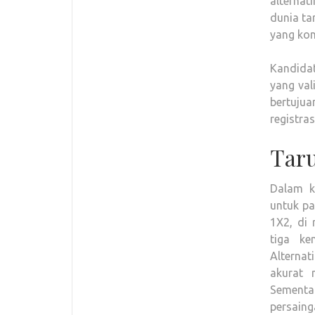
alternat
dunia ta
yang kon
Kandida
yang val
bertuju
registras
Taru
Dalam ko
untuk pa
1X2, di
tiga ke
Alternat
akurat 
Sementar
persain