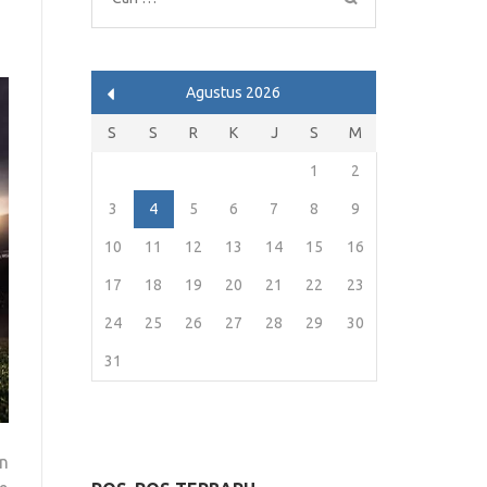
untuk:
Agustus 2026
S
S
R
K
J
S
M
1
2
3
4
5
6
7
8
9
10
11
12
13
14
15
16
17
18
19
20
21
22
23
24
25
26
27
28
29
30
31
n