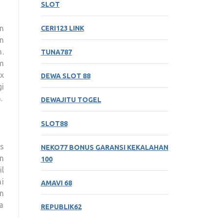
SLOT
n
CERI123 LINK
an
.
TUNA787
m
x
DEWA SLOT 88
i
.
DEWAJITU TOGEL
SLOT88
s
NEKO77 BONUS GARANSI KEKALAHAN
an
100
l
i
AMAVI 68
n
a
REPUBLIK62