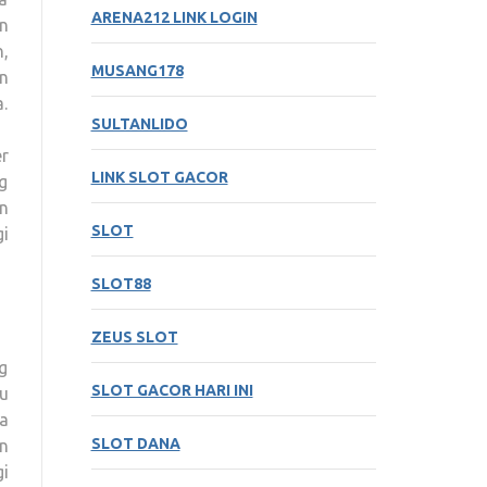
ARENA212 LINK LOGIN
n
,
MUSANG178
n
.
SULTANLIDO
r
LINK SLOT GACOR
g
n
SLOT
i
SLOT88
ZEUS SLOT
g
SLOT GACOR HARI INI
u
a
SLOT DANA
n
i