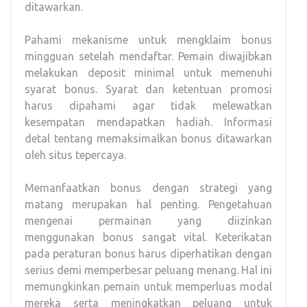
ditawarkan.
Pahami mekanisme untuk mengklaim bonus
mingguan setelah mendaftar. Pemain diwajibkan
melakukan deposit minimal untuk memenuhi
syarat bonus. Syarat dan ketentuan promosi
harus dipahami agar tidak melewatkan
kesempatan mendapatkan hadiah. Informasi
detal tentang memaksimalkan bonus ditawarkan
oleh situs tepercaya.
Memanfaatkan bonus dengan strategi yang
matang merupakan hal penting. Pengetahuan
mengenai permainan yang diizinkan
menggunakan bonus sangat vital. Keterikatan
pada peraturan bonus harus diperhatikan dengan
serius demi memperbesar peluang menang. Hal ini
memungkinkan pemain untuk memperluas modal
mereka serta meningkatkan peluang untuk