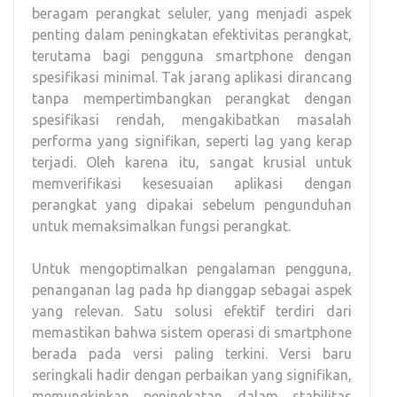
beragam perangkat seluler, yang menjadi aspek
penting dalam peningkatan efektivitas perangkat,
terutama bagi pengguna smartphone dengan
spesifikasi minimal. Tak jarang aplikasi dirancang
tanpa mempertimbangkan perangkat dengan
spesifikasi rendah, mengakibatkan masalah
performa yang signifikan, seperti lag yang kerap
terjadi. Oleh karena itu, sangat krusial untuk
memverifikasi kesesuaian aplikasi dengan
perangkat yang dipakai sebelum pengunduhan
untuk memaksimalkan fungsi perangkat.
Untuk mengoptimalkan pengalaman pengguna,
penanganan lag pada hp dianggap sebagai aspek
yang relevan. Satu solusi efektif terdiri dari
memastikan bahwa sistem operasi di smartphone
berada pada versi paling terkini. Versi baru
seringkali hadir dengan perbaikan yang signifikan,
memungkinkan peningkatan dalam stabilitas