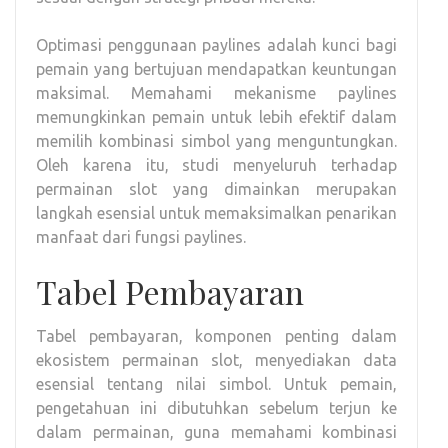
Optimasi penggunaan paylines adalah kunci bagi
pemain yang bertujuan mendapatkan keuntungan
maksimal. Memahami mekanisme paylines
memungkinkan pemain untuk lebih efektif dalam
memilih kombinasi simbol yang menguntungkan.
Oleh karena itu, studi menyeluruh terhadap
permainan slot yang dimainkan merupakan
langkah esensial untuk memaksimalkan penarikan
manfaat dari fungsi paylines.
Tabel Pembayaran
Tabel pembayaran, komponen penting dalam
ekosistem permainan slot, menyediakan data
esensial tentang nilai simbol. Untuk pemain,
pengetahuan ini dibutuhkan sebelum terjun ke
dalam permainan, guna memahami kombinasi