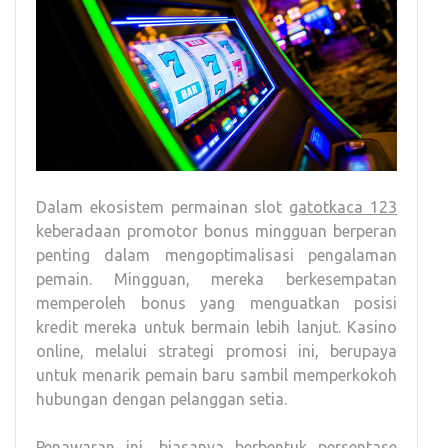
Dalam ekosistem permainan slot
gatotkaca 123
keberadaan promotor bonus mingguan berperan
penting dalam mengoptimalisasi pengalaman
pemain. Mingguan, mereka berkesempatan
memperoleh bonus yang menguatkan posisi
kredit mereka untuk bermain lebih lanjut. Kasino
online, melalui strategi promosi ini, berupaya
untuk menarik pemain baru sambil memperkokoh
hubungan dengan pelanggan setia.
Penawaran ini, biasanya berbentuk persentase