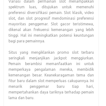
Variasi dalam permainan slot menampakkan
spektrum luas, ditujukan untuk memenuhi
preferensi diversifikasi pemain. Slot klasik, video
slot, dan slot progresif mendominasi preferensi
mayoritas penggemar. Slot gacor teristimewa,
dikenal akan frekuensi kemenangan yang lebih
tinggi. Hal ini meningkatkan potensi keuntungan
bagi para pemainnya.
Situs yang mengiklankan promo slot terbaru
seringkali menjanjikan jackpot menggiurkan.
Pemain berambisi memanfaatkan ini untuk
memperkaya pengalaman mereka, membidik
kemenangan besar. Keanekaragaman tema dan
fitur baru dalam slot memperluas cakupannya. Ini
menarik penggemar baru tiap hari,
mempertahankan daya tariknya terhadap pemain
lama dan baru.